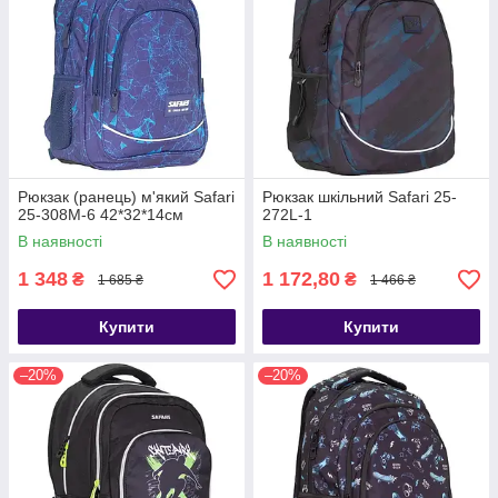
Рюкзак (ранець) м'який Safari
Рюкзак шкільний Safari 25-
25-308M-6 42*32*14см
272L-1
В наявності
В наявності
1 348
1 172,80
₴
₴
1 685 ₴
1 466 ₴
Купити
Купити
–20%
–20%