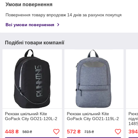
Умови повернення
Повернення товару впродовж 14 днів за рахунок покупця
Всі умови повернення
Подібні товари компанії
Рюкзак шкільний Kite
Рюкзак шкільний Kite
Рюкз
GoPack Сity GO21-120L-2
GoPack Сity GO21-119L-2
підл
148S
448
572
394
₴
₴
560 ₴
715 ₴