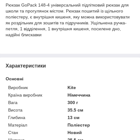
Рюкзак GoPack 148-4 універсальний підлітковий рюкзак для
школи та прогулянок містом. Рюкзак пошитий із щільного
поліестеру, є внутрішня кишеня, яку можна використовувати
як роздільник для зошитів та підручників. Ущільнена ручка-
петля, 1 відділення, 1 внутрішня кишеня, посилене дно,
надійні блискавки
Характеристики
Основні
Виробник
Kite
Країна виробник
Німеччина
Вага
300 г
Висота
35.5 см
Глибина
13 см
Матеріал
Поліестер
Стан
Новий
Ширина
25.5 см