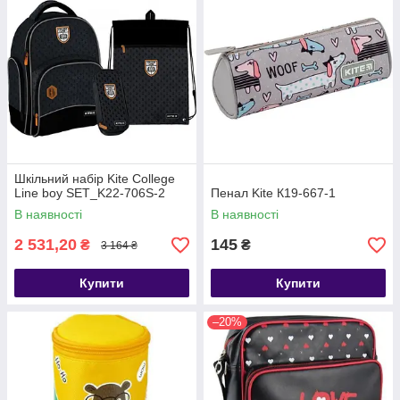
Шкільний набір Kite College
Line boy SET_K22-706S-2
Пенал Kite К19-667-1
В наявності
В наявності
2 531,20
145
₴
₴
3 164 ₴
Купити
Купити
–20%