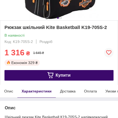
Рюкзак шкільний Kite Basketball K19-705S-2
В наявності
Код: K19-705S-2
Роздріб
1 316
₴
1 645 ₴
Економія
329 ₴
Купити
Опис
Характеристики
Доставка
Оплата
Умови 
Опис
Шкільний рюкзак Kite Basketball К19-705S-2 напівкаркасний,