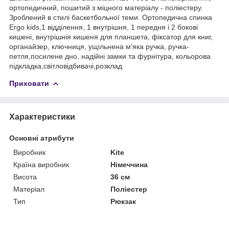
ортопедичний, пошитий з міцного матеріалу - поліестеру.
Зроблений в стилі баскетбольної теми. Ортопедична спинка
Ergo kids,1 відділення, 1 внутрішня, 1 передня і 2 бокові
кишені, внутрішнія кишеня для планшета, фіксатор для книг,
органайзер, ключниця, ущільнена м'яка ручка, ручка-
петля,посилене дно, надійні замки та фурнітура, кольорова
підкладка,світловідбивачі,розклад
Приховати
Характеристики
Основні атрибути
Виробник
Kite
Країна виробник
Німеччина
Висота
36 см
Матеріал
Поліестер
Тип
Рюкзак