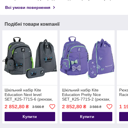
Всі умови повернення
Подібні товари компанії
Шкільний набір Kite
Шкільний набір Kite
Рюкз
Education Next level
Education Pretty Nice
Raci
SET_K25-771S-6 (рюкзак,
SET_K25-771S-2 (рюкзак,
пенал, сумка)
пенал, сумка)
2 852,80
2 852,80
1 1
₴
₴
3 566 ₴
3 566 ₴
Купити
Купити