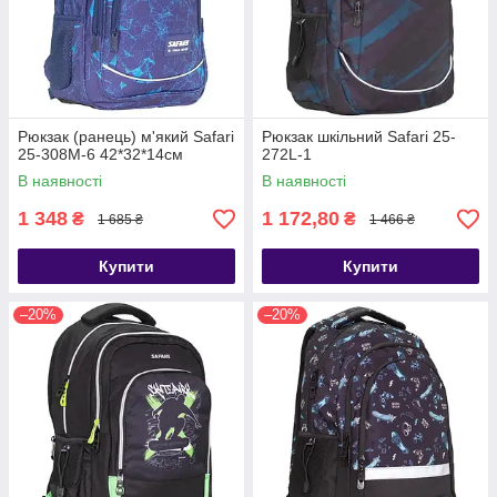
Рюкзак (ранець) м'який Safari
Рюкзак шкільний Safari 25-
25-308M-6 42*32*14см
272L-1
В наявності
В наявності
1 348
1 172,80
₴
₴
1 685 ₴
1 466 ₴
Купити
Купити
–20%
–20%