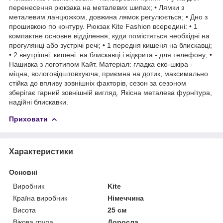
перенесення рюкзака на металевих шипах; • Лямки з
металевим ланцюжком, довжина лямок регулюється; • Дно з
прошивкою по контуру. Рюкзак Kite Fashion всередині: • 1
компактне основне відділення, куди помістяться необхідні на
прогулянці або зустрічі речі; • 1 передня кишеня на блискавці;
• 2 внутрішні кишені: на блискавці і відкрита - для телефону; •
Нашивка з логотипом Кайт. Матеріал: гладка еко-шкіра -
міцна, вологовідштовхуюча, приємна на дотик, максимально
стійка до впливу зовнішніх факторів, сезон за сезоном
зберігає гарний зовнішній вигляд. Якісна металева фурнітура,
надійні блискавки.
Приховати
Характеристики
Основні
Виробник
Kite
Країна виробник
Німеччина
Висота
25 см
Вікова група
Доросла