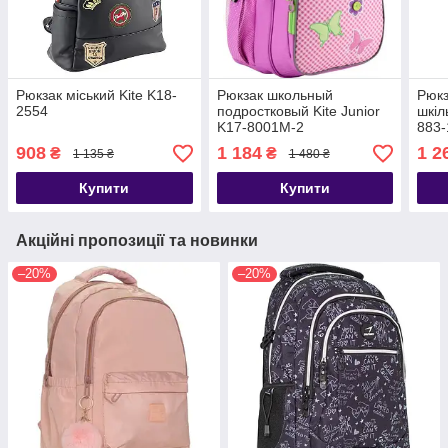
Рюкзак міський Kite K18-
Рюкзак школьный
Рюкз
2554
подростковый Kite Junior
шкіл
K17-8001M-2
883-
908
1 184
1 2
₴
₴
1 135 ₴
1 480 ₴
Купити
Купити
Акційні пропозиції та новинки
–20%
–20%