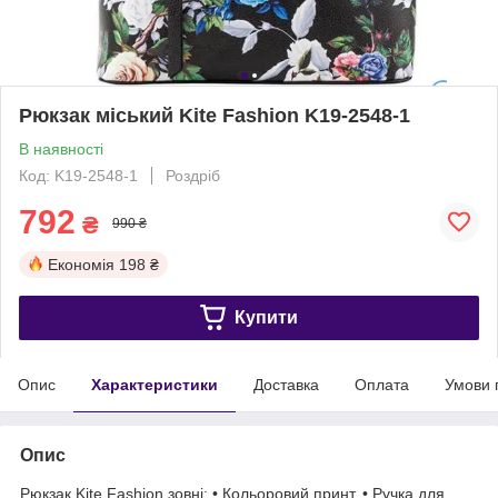
Рюкзак міський Kite Fashion K19-2548-1
В наявності
Код: K19-2548-1
Роздріб
792
₴
990 ₴
Економія
198 ₴
Купити
Опис
Характеристики
Доставка
Оплата
Умови 
Опис
Рюкзак Kite Fashion зовні: • Кольоровий принт. • Ручка для