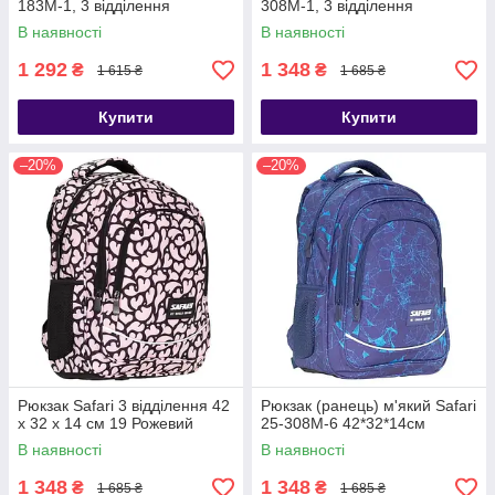
183M-1, 3 відділення
308M-1, 3 відділення
В наявності
В наявності
1 292
1 348
₴
₴
1 615 ₴
1 685 ₴
Купити
Купити
–20%
–20%
Рюкзак Safari 3 відділення 42
Рюкзак (ранець) м'який Safari
x 32 x 14 см 19 Рожевий
25-308M-6 42*32*14см
В наявності
В наявності
1 348
1 348
₴
₴
1 685 ₴
1 685 ₴