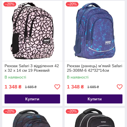
–20%
–20%
Рюкзак Safari 3 відділення 42
Рюкзак (ранець) м'який Safari
x 32 x 14 см 19 Рожевий
25-308M-6 42*32*14см
В наявності
В наявності
1 348
1 348
₴
₴
1 685 ₴
1 685 ₴
Купити
Купити
–20%
–20%