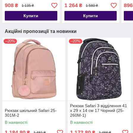
908
1 264
896
₴
₴
1 135 ₴
1 580 ₴
Купити
Купити
Акційні пропозиції та новинки
–20%
–20%
Рюкзак Safari 3 відділення 41
Рюкзак шкільний Safari 25-
x 29 x 14 см 17 Чорний (25-
301M-2
260M-1)
В наявності
В наявності
1 184,80
1 172,80
₴
₴
1 481 ₴
1 466 ₴