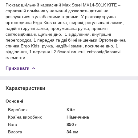
Рюкзак шкільний каркасний Max Steel MX14-501K KITE –
справжній помічник у навчанні дозволить дитині не
розлучатися з улюбленими героями. У рюкзаку зручна
ортопедична Ergo Kids спинка, широкі, регульовані лямки,
надійні і зручні замки, прогумована ручка, пришиті
світловідбивачі, щільне дно, 1 відділення, внутрішні
перегородки, 1 передня та дві бічні кишеньки.Ортопедична
спинка Ergo Kids, ручка, надійні замки, посилене дно, 1
відділення, 1 передня і 2 бокові кишені, світловідбиваючі
елементи.
Приховати
Характеристики
Основні
Виробник
Kite
Країна виробник
Німеччина
Вага
850 г
Висота
34 см