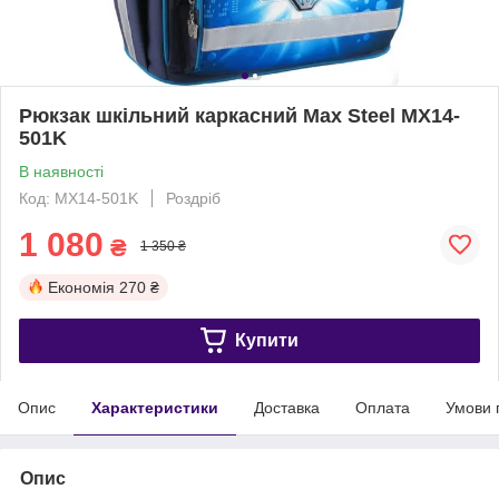
Рюкзак шкільний каркасний Max Steel MX14-
501K
В наявності
Код: MX14-501K
Роздріб
1 080
₴
1 350 ₴
Економія
270 ₴
Купити
Опис
Характеристики
Доставка
Оплата
Умови 
Опис