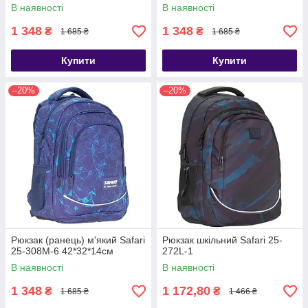
В наявності
В наявності
1 348
1 348
₴
₴
1 685 ₴
1 685 ₴
Купити
Купити
–20%
–20%
Рюкзак (ранець) м'який Safari
Рюкзак шкільний Safari 25-
25-308M-6 42*32*14см
272L-1
В наявності
В наявності
1 348
1 172,80
₴
₴
1 685 ₴
1 466 ₴