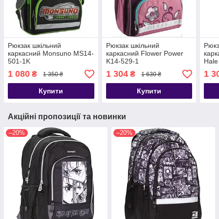
Рюкзак шкільний
Рюкзак шкільний
Рюкз
каркасний Monsuno MS14-
каркасний Flower Power
карк
501-1K
K14-529-1
Hale
1 080
1 304
1 3
₴
₴
1 350 ₴
1 630 ₴
Купити
Купити
Акційні пропозиції та новинки
–20%
–20%