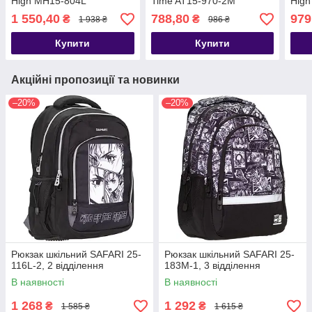
High MH15-804L
Time AT15-970-2M
Hig
1 550,40
788,80
979
₴
₴
1 938 ₴
986 ₴
Купити
Купити
Акційні пропозиції та новинки
–20%
–20%
Рюкзак шкільний SAFARI 25-
Рюкзак шкільний SAFARI 25-
116L-2, 2 відділення
183M-1, 3 відділення
В наявності
В наявності
1 268
1 292
₴
₴
1 585 ₴
1 615 ₴