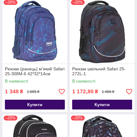
–20%
–20%
Рюкзак (ранець) м'який Safari
Рюкзак шкільний Safari 25-
25-308M-6 42*32*14см
272L-1
В наявності
В наявності
1 348
1 172,80
₴
₴
1 685 ₴
1 466 ₴
Купити
Купити
–20%
–20%