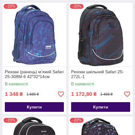
–20%
–20%
Рюкзак (ранець) м'який Safari
Рюкзак шкільний Safari 25-
25-308M-6 42*32*14см
272L-1
В наявності
В наявності
1 348
1 172,80
₴
₴
1 685 ₴
1 466 ₴
Купити
Купити
–20%
–20%