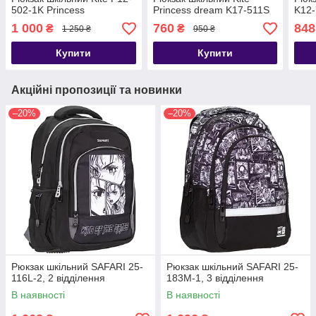
502-1K Princess
Princess dream K17-511S
K12
1 000
760
848
₴
₴
1 250 ₴
950 ₴
Купити
Купити
Акційні пропозиції та новинки
–20%
–20%
Рюкзак шкільний SAFARI 25-
Рюкзак шкільний SAFARI 25-
116L-2, 2 відділення
183M-1, 3 відділення
В наявності
В наявності