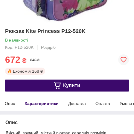
Рюкзак Kite Princess P12-520K
В наявності
Код: P12-520K
Роздріб
672
₴
840 ₴
Економія
168 ₴
Купити
Опис
Характеристики
Доставка
Оплата
Умови 
Опис
Якісний, зручний, місткий рюкзак, середніх розмірів.