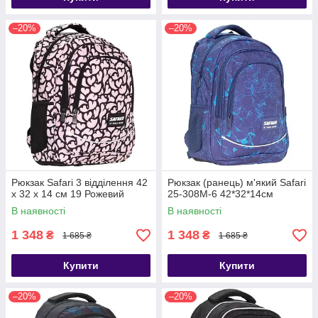
–20%
–20%
Рюкзак Safari 3 відділення 42
Рюкзак (ранець) м'який Safari
x 32 x 14 см 19 Рожевий
25-308M-6 42*32*14см
В наявності
В наявності
1 348
1 348
₴
₴
1 685 ₴
1 685 ₴
Купити
Купити
–20%
–20%