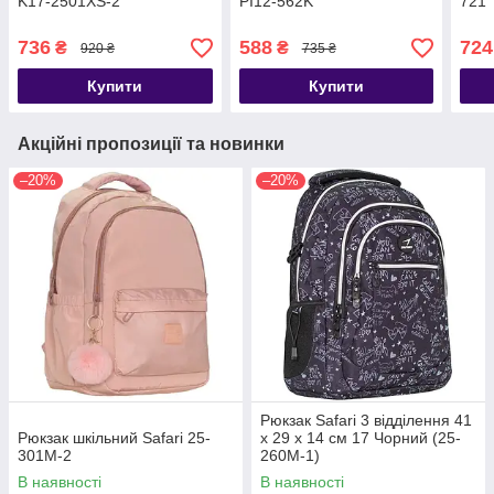
K17-2501XS-2
PI12-562K
721
736
588
724
₴
₴
920 ₴
735 ₴
Купити
Купити
Акційні пропозиції та новинки
–20%
–20%
Рюкзак Safari 3 відділення 41
Рюкзак шкільний Safari 25-
x 29 x 14 см 17 Чорний (25-
301M-2
260M-1)
В наявності
В наявності