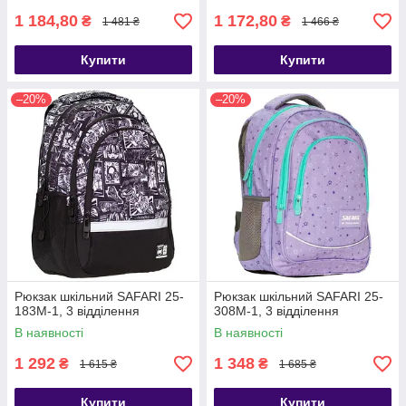
1 184,80
1 172,80
₴
₴
1 481 ₴
1 466 ₴
Купити
Купити
–20%
–20%
Рюкзак шкільний SAFARI 25-
Рюкзак шкільний SAFARI 25-
183M-1, 3 відділення
308M-1, 3 відділення
В наявності
В наявності
1 292
1 348
₴
₴
1 615 ₴
1 685 ₴
Купити
Купити