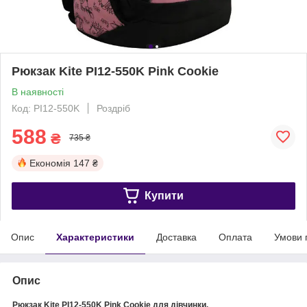
Рюкзак Kite PI12-550K Pink Cookie
В наявності
Код: PI12-550K
Роздріб
588
₴
735 ₴
Економія
147 ₴
Купити
Опис
Характеристики
Доставка
Оплата
Умови 
Опис
Рюкзак Kite PI12-550K Pink Cookie для дівчинки.