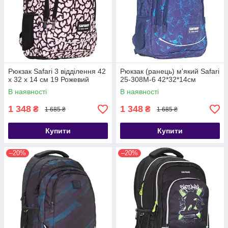
Рюкзак Safari 3 відділення 42
Рюкзак (ранець) м'який Safari
x 32 x 14 см 19 Рожевий
25-308M-6 42*32*14см
В наявності
В наявності
1 348
1 348
₴
₴
1 685 ₴
1 685 ₴
Купити
Купити
–20%
–20%