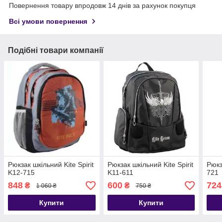
Повернення товару впродовж 14 днів за рахунок покупця
Всі умови повернення
Подібні товари компанії
Рюкзак шкільний Kite Spirit
Рюкзак шкільний Kite Spirit
Рюкз
K12-715
K11-611
721
848
600
724
₴
₴
1 060 ₴
750 ₴
Купити
Купити