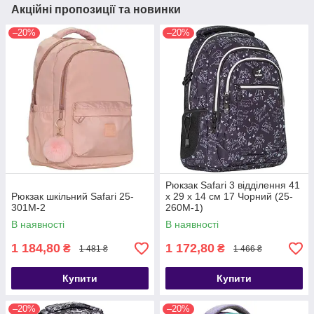
Акційні пропозиції та новинки
–20%
–20%
Рюкзак Safari 3 відділення 41
Рюкзак шкільний Safari 25-
x 29 x 14 см 17 Чорний (25-
301M-2
260M-1)
В наявності
В наявності
1 184,80
1 172,80
₴
₴
1 481 ₴
1 466 ₴
Купити
Купити
–20%
–20%