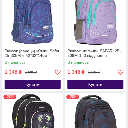
Рюкзак (ранець) м'який Safari
Рюкзак шкільний SAFARI 25-
25-308M-6 42*32*14см
308M-1, 3 відділення
В наявності
В наявності
1 348
1 348
₴
₴
1 685 ₴
1 685 ₴
Купити
Купити
–20%
–20%