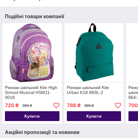
Подібні товари компанії
Рюкзак шкільний Kite High
Рюкзак шкільний Kite
Рюкз
School Musical HSM11-
Urban K18-869L-2
шкіл
001K
864-
720
788
700
₴
₴
900 ₴
985 ₴
Купити
Купити
Акційні пропозиції та новинки