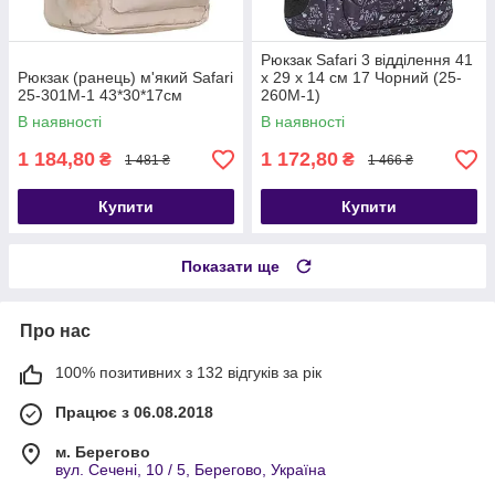
Рюкзак Safari 3 відділення 41
Рюкзак (ранець) м'який Safari
x 29 x 14 см 17 Чорний (25-
25-301M-1 43*30*17см
260M-1)
В наявності
В наявності
1 184,80
1 172,80
₴
₴
1 481 ₴
1 466 ₴
Купити
Купити
Показати ще
Про нас
100% позитивних з 132 відгуків за рік
Працює з 06.08.2018
м. Берегово
вул. Сечені, 10 / 5, Берегово, Україна