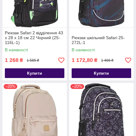
Рюкзак Safari 2 відділення 43
х 28 х 18 см 22 Чорний (25-
Рюкзак шкільний Safari 25-
116L-1)
272L-1
В наявності
В наявності
1 268
1 172,80
₴
₴
1 585 ₴
1 466 ₴
Купити
Купити
–20%
–20%