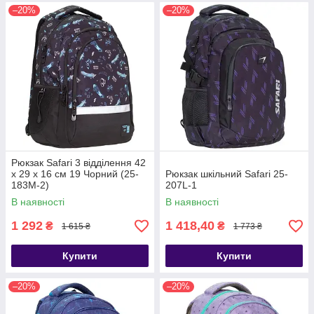
–20%
–20%
Рюкзак Safari 3 відділення 42
x 29 x 16 см 19 Чорний (25-
Рюкзак шкільний Safari 25-
183M-2)
207L-1
В наявності
В наявності
1 292
1 418,40
₴
₴
1 615 ₴
1 773 ₴
Купити
Купити
–20%
–20%