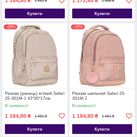
1 184,80
1 172,80
₴
₴
1 481 ₴
1 466 ₴
Купити
Купити
–20%
–20%
Рюкзак (ранець) м'який Safari
Рюкзак шкільний Safari 25-
25-301M-1 43*30*17см
301M-2
В наявності
В наявності
1 184,80
1 184,80
₴
₴
1 481 ₴
1 481 ₴
Купити
Купити