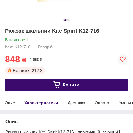
Рюкзак шкільний Kite Spirit K12-716
В наявності
Код: K12-716
Роздріб
848
₴
1 060 ₴
Економія
212 ₴
Купити
Опис
Характеристики
Доставка
Оплата
Умови 
Опис
Рюкзак шкільний Kite Spirit K12-716 - практичний, зручний і