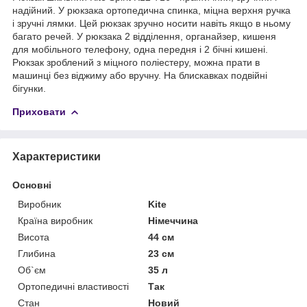
надійний. У рюкзака ортопедична спинка, міцна верхня ручка
і зручні лямки. Цей рюкзак зручно носити навіть якщо в ньому
багато речей. У рюкзака 2 відділення, органайзер, кишеня
для мобільного телефону, одна передня і 2 бічні кишені.
Рюкзак зроблений з міцного поліестеру, можна прати в
машинці без віджиму або вручну. На блискавках подвійні
бігунки.
Приховати
Характеристики
Основні
Виробник
Kite
Країна виробник
Німеччина
Висота
44 см
Глибина
23 см
Об`єм
35 л
Ортопедичні властивості
Так
Стан
Новий