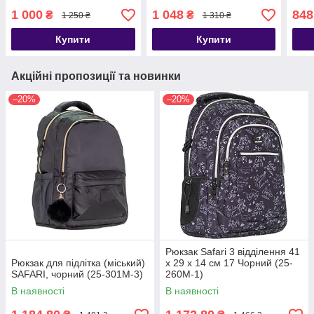
1 000
1 048
848
₴
₴
1 250 ₴
1 310 ₴
Купити
Купити
Акційні пропозиції та новинки
–20%
–20%
Рюкзак Safari 3 відділення 41
Рюкзак для підлітка (міський)
x 29 x 14 см 17 Чорний (25-
SAFARI, чорний (25-301M-3)
260M-1)
В наявності
В наявності