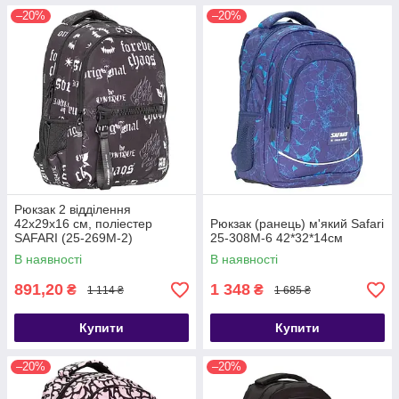
–20%
–20%
Рюкзак 2 відділення
42x29x16 см, поліестер
Рюкзак (ранець) м'який Safari
SAFARI (25-269M-2)
25-308M-6 42*32*14см
В наявності
В наявності
891,20
1 348
₴
₴
1 114 ₴
1 685 ₴
Купити
Купити
–20%
–20%