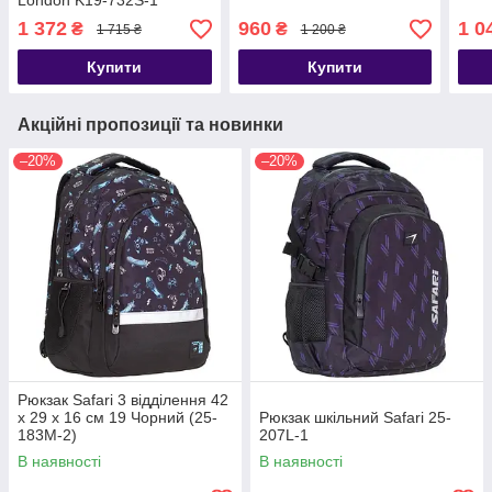
London K19-732S-1
1 372
960
1 0
₴
₴
1 715 ₴
1 200 ₴
Купити
Купити
Акційні пропозиції та новинки
–20%
–20%
Рюкзак Safari 3 відділення 42
x 29 x 16 см 19 Чорний (25-
Рюкзак шкільний Safari 25-
183M-2)
207L-1
В наявності
В наявності