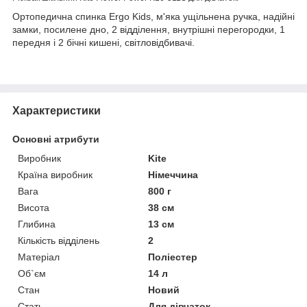
Ортопедична спинка Ergo Kids, м'яка ущільнена ручка, надійні
замки, посилене дно, 2 відділення, внутрішні перегородки, 1
передня і 2 бічні кишені, світловідбивачі.
Характеристики
Основні атрибути
Виробник
Kite
Країна виробник
Німеччина
Вага
800 г
Висота
38 см
Глибина
13 см
Кількість відділень
2
Матеріал
Поліестер
Об`єм
14 л
Стан
Новий
Стать
Для дівчаток