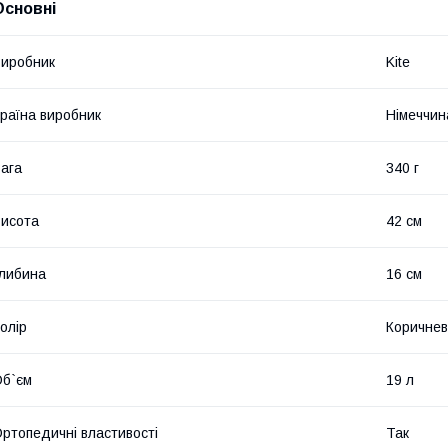
Основні
иробник
Kite
раїна виробник
Німеччин
ага
340 г
исота
42 см
либина
16 см
олір
Коричне
б`єм
19 л
ртопедичні властивості
Так