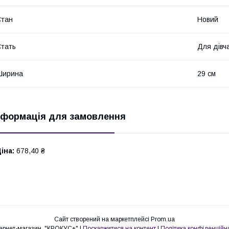
Стан
Новий
тать
Для дівч
Ширина
29 см
нформація для замовлення
іна:
678,40 ₴
Сайт створений на маркетплейсі
Prom.ua
Інтернет-магазин "КРОКУС+" |
Поскаржитися на контент
|
Політика конфіденційно