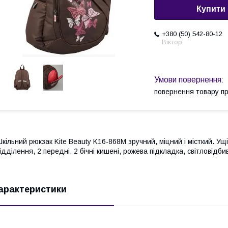
Купити
+380 (50) 542-80-12
Віктор
повернення товару п
кільний рюкзак Kite Beauty K16-868M зручний, міцний і місткий. Ущі
ідділення, 2 передні, 2 бічні кишені, рожева підкладка, світловідбив
арактеристики