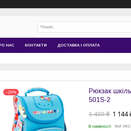
РО НАС
КОНТАКТИ
ДОСТАВКА І ОПЛАТА
Рюкзак шкіль
–20%
501S-2
1 144 
1 430 ₴
В наявності
Код:
HK17