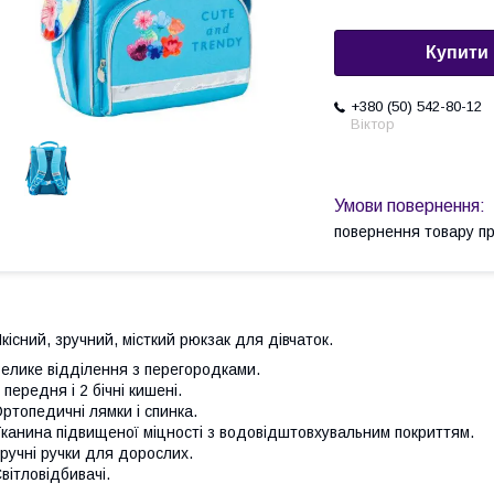
Купити
+380 (50) 542-80-12
Віктор
повернення товару п
кісний, зручний, місткий рюкзак для дівчаток.
елике відділення з перегородками.
 передня і 2 бічні кишені.
ртопедичні лямки і спинка.
канина підвищеної міцності з водовідштовхувальним покриттям.
ручні ручки для дорослих.
вітловідбивачі.