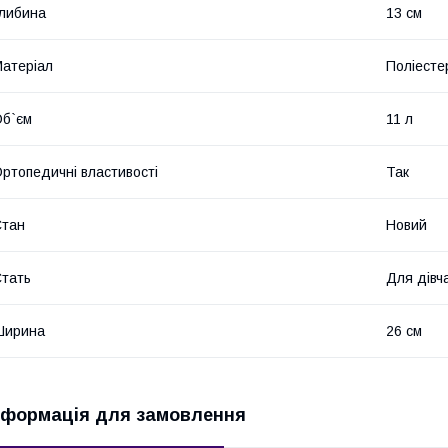
либина
13 см
атеріал
Поліесте
б`єм
11 л
ртопедичні властивості
Так
Стан
Новий
тать
Для дівч
Ширина
26 см
нформація для замовлення