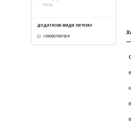
Віктор
Х
+380667897824
В
К
В
В