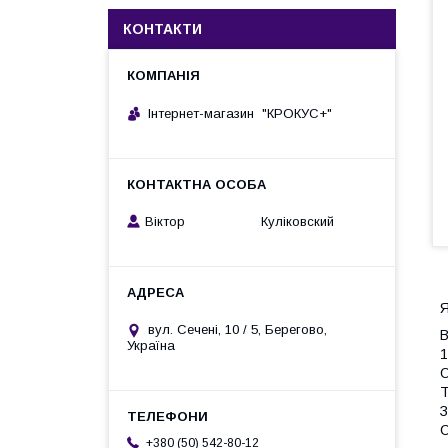
КОНТАКТИ
Інтернет-магазин "КРОКУС+"
Віктор Куліковский
Я
вул. Сечені, 10 / 5, Берегово,
В
Україна
1
О
Т
З
С
+380 (50) 542-80-12