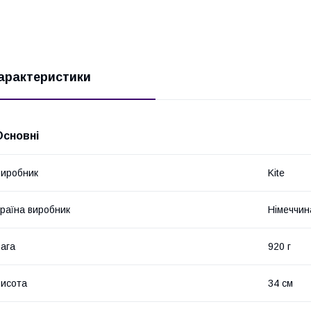
арактеристики
Основні
иробник
Kite
раїна виробник
Німеччин
ага
920 г
исота
34 см