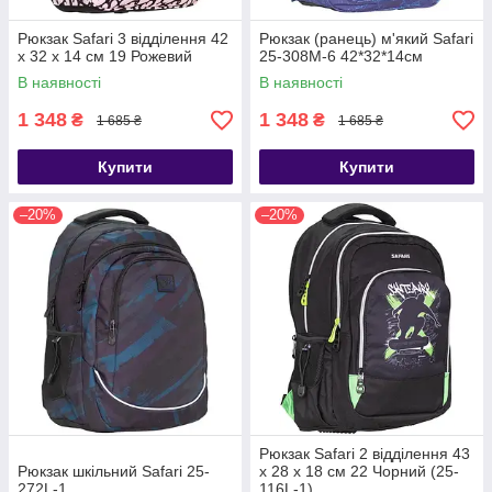
Рюкзак Safari 3 відділення 42
Рюкзак (ранець) м'який Safari
x 32 x 14 см 19 Рожевий
25-308M-6 42*32*14см
В наявності
В наявності
1 348
1 348
₴
₴
1 685 ₴
1 685 ₴
Купити
Купити
–20%
–20%
Рюкзак Safari 2 відділення 43
Рюкзак шкільний Safari 25-
х 28 х 18 см 22 Чорний (25-
272L-1
116L-1)