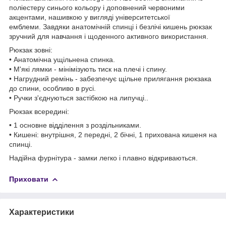
поліестеру синього кольору і доповнений червоними
акцентами, нашивкою у вигляді університетської
емблеми. Завдяки анатомічній спинці і безлічі кишень рюкзак
зручний для навчання і щоденного активного використання.
Рюкзак зовні:
• Анатомічна ущільнена спинка.
• М'які лямки - мінімізують тиск на плечі і спину.
• Нагрудний ремінь - забезпечує щільне прилягання рюкзака
до спини, особливо в русі.
• Ручки з'єднуються застібкою на липучці..
Рюкзак всередині:
• 1 основне відділення з роздільниками.
• Кишені: внутрішня, 2 передні, 2 бічні, 1 прихована кишеня на
спинці.
Надійна фурнітура - замки легко і плавно відкриваються.
Приховати
Характеристики