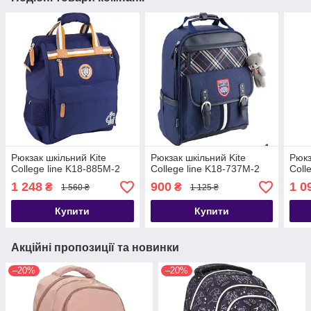
Рюкзак шкільний Kite
Рюкзак шкільний Kite
Рюкз
Сollege line K18-885M-2
Сollege line K18-737M-2
Сoll
1 248
900
1 0
₴
₴
1 560 ₴
1 125 ₴
Купити
Купити
Акційні пропозиції та новинки
–20%
–20%