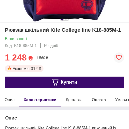
Рюкзак шкільний Kite Сollege line K18-885M-1
В наявності
Код: K18-885M-1
Роздріб
1 248
₴
1 560 ₴
Економія
312 ₴
Купити
Опис
Характеристики
Доставка
Оплата
Умови 
Опис
Рюкзак шкільний Kite Сollege line K18-885M-1 виконаний із