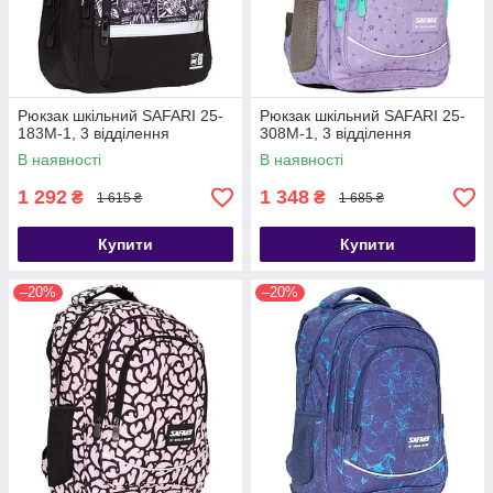
Рюкзак шкільний SAFARI 25-
Рюкзак шкільний SAFARI 25-
183M-1, 3 відділення
308M-1, 3 відділення
В наявності
В наявності
1 292
1 348
₴
₴
1 615 ₴
1 685 ₴
Купити
Купити
–20%
–20%