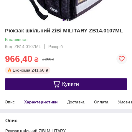
Рюкзак шкільний ZiBi MILITARY ZB14.0107ML
В наявності
Код: ZB14.0107ML
Роздріб
966,40
₴
1 208 ₴
Економія
241.60 ₴
Купити
Опис
Характеристики
Доставка
Оплата
Умови 
Опис
Рюкзак шкільний ZiBi MILITARY