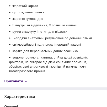
жорсткий каркас
ортопедична спинка
жорстке гумове дно
3 внутрішні відділення, 3 зовнішні кишені
ручка з каучуку і петля для вішалки
S-подібні анатомічні регульовані по довжині лямки
світловідбивачі на лямках і передній кишені
картка для персональних даних власника
водонепроникна тканина, стійка до дії зовнішніх
факторів, не вигорає під дією сонячних променів,
зберігає свої властивості і зовнішній вигляд після
багаторазового прання
Приховати
Характеристики
Основні