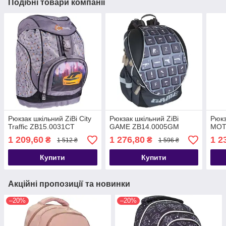
Подібні товари компанії
Рюкзак шкільний ZiBi City
Рюкзак шкільний ZiBi
Рюкз
Traffic ZB15.0031CT
GAME ZB14.0005GM
MOT
1 209,60
1 276,80
1 2
₴
₴
1 512 ₴
1 596 ₴
Купити
Купити
Акційні пропозиції та новинки
–20%
–20%