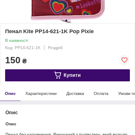
Пенал Kite PP14-621-1K Pop Pixie
В наявності
Код: PP14-621-1K
Роздріб
150
₴
Купити
Опис
Характеристики
Доставка
Оплата
Умови п
Опис
Опис
Пенал без наповнення. Виконаний з поліестеру, який володіє