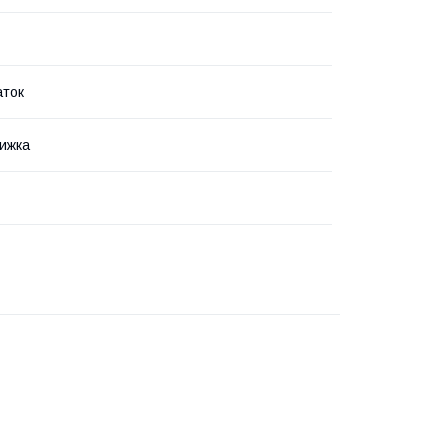
аток
ижка