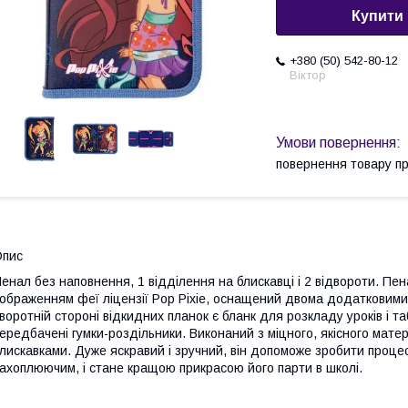
Купити
+380 (50) 542-80-12
Віктор
повернення товару п
Опис
енал без наповнення, 1 відділення на блискавці і 2 відвороти. Пе
ображенням феї ліцензії Pop Pixie, оснащений двома додатковими
воротній стороні відкидних планок є бланк для розкладу уроків і т
ередбачені гумки-роздільники. Виконаний з міцного, якісного мате
лискавками. Дуже яскравий і зручний, він допоможе зробити проце
ахоплюючим, і стане кращою прикрасою його парти в школі.