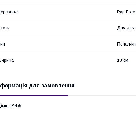
ерсонажі
Pop Pixie
тать
Для дівч
ип
Пенал-кн
Ширина
13 см
нформація для замовлення
іна:
194 ₴