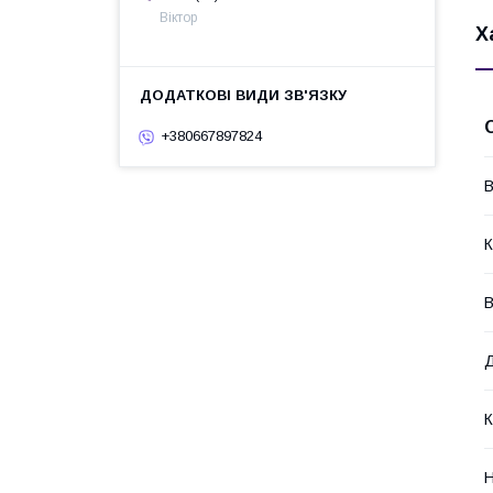
Віктор
Х
+380667897824
В
К
В
К
Н