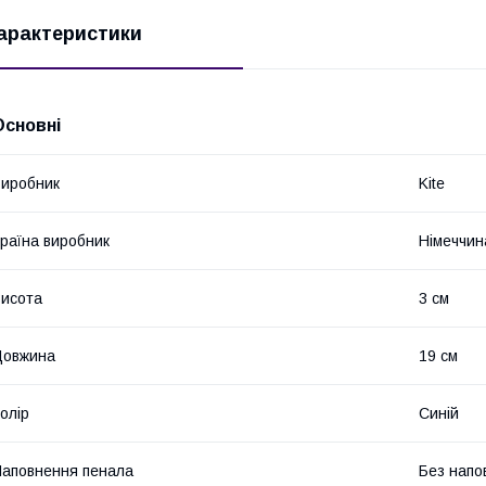
арактеристики
Основні
иробник
Kite
раїна виробник
Німеччин
исота
3 см
Довжина
19 см
олір
Синій
аповнення пенала
Без напо