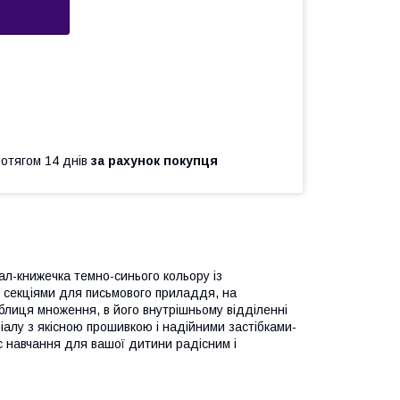
ротягом 14 днів
за рахунок покупця
нал-книжечка темно-синього кольору із
 секціями для письмового приладдя, на
аблиця множення, в його внутрішньому відділенні
ріалу з якісною прошивкою і надійними застібками-
с навчання для вашої дитини радісним і