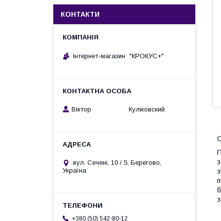
КОНТАКТИ
Інтернет-магазин "КРОКУС+"
Віктор Куліковский
П
з
вул. Сечені, 10 / 5, Берегово,
Україна
з
п
б
з
+380 (50) 542-80-12