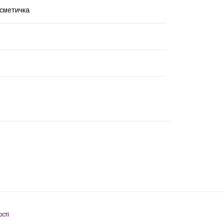
сметичка
сті