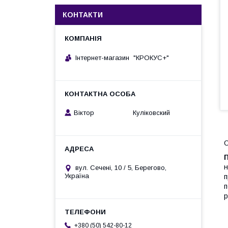
КОНТАКТИ
Інтернет-магазин "КРОКУС+"
Віктор Куліковский
П
н
вул. Сечені, 10 / 5, Берегово,
Україна
п
п
р
+380 (50) 542-80-12