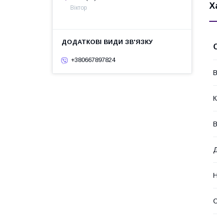
Х
Віктор
+380667897824
В
К
В
Н
С