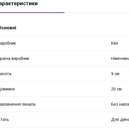
арактеристики
Основні
иробник
Kite
раїна виробник
Німеччин
исота
9 см
Довжина
20 см
аповнення пенала
Без напо
тать
Для дівч