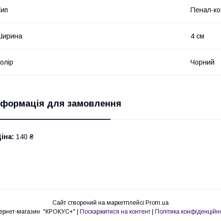
ип
Пенал-ко
Ширина
4 см
олір
Чорний
нформація для замовлення
іна:
140 ₴
Сайт створений на маркетплейсі
Prom.ua
Інтернет-магазин "КРОКУС+" |
Поскаржитися на контент
|
Політика конфіденційно