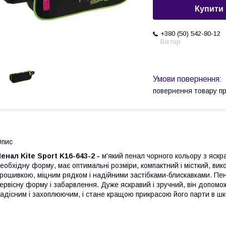
Купити
+380 (50) 542-80-12
Віктор
повернення товару п
Опис
енал Kite Sport K16-643-2 -
м'який пенал чорного кольору з яскр
еобхідну форму, має оптимальні розміри, компактний і місткий, вик
рошивкою, міцним рядком і надійними застібками-блискавками. Пе
ервісну форму і забарвлення. Дуже яскравий і зручний, він допом
адісним і захоплюючим, і стане кращою прикрасою його парти в шк