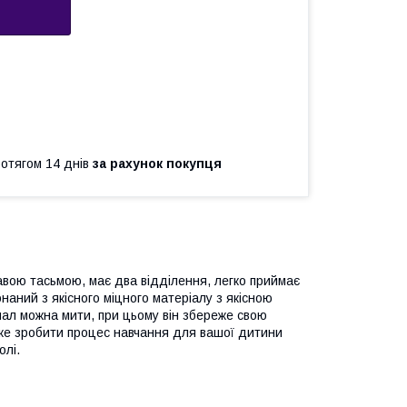
ротягом 14 днів
за рахунок покупця
авою тасьмою, має два відділення, легко приймає
онаний з якісного міцного матеріалу з якісною
нал можна мити, при цьому він збереже свою
оже зробити процес навчання для вашої дитини
олі.