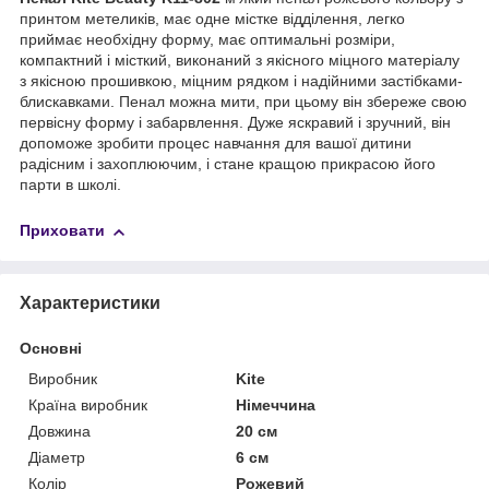
принтом метеликів, має одне містке відділення, легко
приймає необхідну форму, має оптимальні розміри,
компактний і місткий, виконаний з якісного міцного матеріалу
з якісною прошивкою, міцним рядком і надійними застібками-
блискавками. Пенал можна мити, при цьому він збереже свою
первісну форму і забарвлення. Дуже яскравий і зручний, він
допоможе зробити процес навчання для вашої дитини
радісним і захоплюючим, і стане кращою прикрасою його
парти в школі.
Приховати
Характеристики
Основні
Виробник
Kite
Країна виробник
Німеччина
Довжина
20 см
Діаметр
6 см
Колір
Рожевий