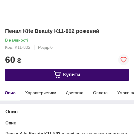
Пенал Kite Beauty K11-802 рожевий
В наявності
Код: K11-802
Роздріб
60
₴
Купити
Опис
Характеристики
Доставка
Оплата
Умови п
Опис
Опис
Пенал Kite Beauty K11-802
м'який пенал рожевого кольору з