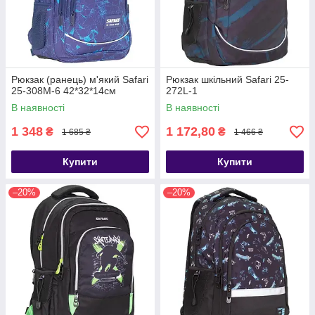
Рюкзак (ранець) м'який Safari
Рюкзак шкільний Safari 25-
25-308M-6 42*32*14см
272L-1
В наявності
В наявності
1 348
1 172,80
₴
₴
1 685 ₴
1 466 ₴
Купити
Купити
–20%
–20%