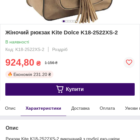
Жіночий рюкзак Kite Dolce K18-2522XS-2
В наявності
Код: K18-2522XS-2
Роздріб
924,80
₴
1 156 ₴
Економія
231.20 ₴
Купити
Опис
Характеристики
Доставка
Оплата
Умови 
Опис
Рюкзак Kite K18-2522XS-2 виконаний з грубої еко-шкіри