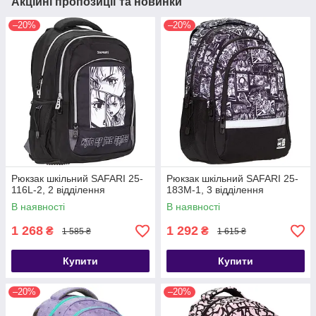
Акційні пропозиції та новинки
–20%
–20%
Рюкзак шкільний SAFARI 25-
Рюкзак шкільний SAFARI 25-
116L-2, 2 відділення
183M-1, 3 відділення
В наявності
В наявності
1 268
1 292
₴
₴
1 585 ₴
1 615 ₴
Купити
Купити
–20%
–20%