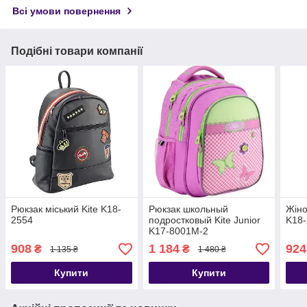
Всі умови повернення
Подібні товари компанії
Рюкзак міський Kite K18-
Рюкзак школьный
Жіно
2554
подростковый Kite Junior
K18
K17-8001M-2
908
1 184
924
₴
₴
1 135 ₴
1 480 ₴
Купити
Купити