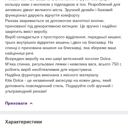
кольору кави з молоком з підкладкою в тон. Розроблений для
активних дівчат великого міста. Зручний дизайн і базовий
функціонал дарують відчуття комфорту.
Рюкзак закривається за допомогою магнітної кнопки,
прихованої під декоративною китицею. Це зручно і надійно
закріпить вміст виробу.
Виріб складається з просторого відділення, передньої кишені,
трьох внутрішніх відкритих кишень і двох на блискавці. На
спинці є прихована кишеня на блискавці, яка збереже ваші
найцінніші речі.
Всередині виробу на еко-шкірі витіснений логотип Dolce.
М'яка спинка, регульовані лямки і невелика вага, всього 750 г,
роблять виріб необтяжливим для користувача.
Надійна фурнітура виконана з якісного матеріалу.
Kite Dolce - це незамінний аксесуар на кожен день, який
доповнить повсякденний стиль. Подаруйте собі зручний і
ультрамодний рюкзак!
Приховати
Характеристики