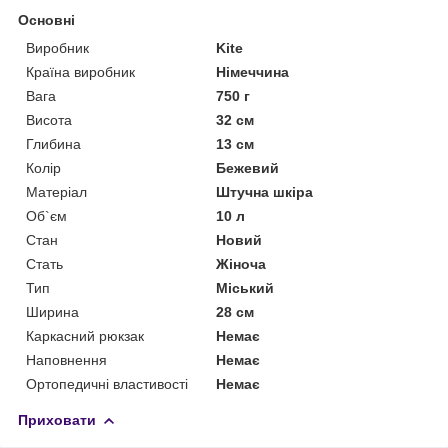
Основні
Виробник
Kite
Країна виробник
Німеччина
Вага
750 г
Висота
32 см
Глибина
13 см
Колір
Бежевий
Матеріал
Штучна шкіра
Об`єм
10 л
Стан
Новий
Стать
Жіноча
Тип
Міський
Ширина
28 см
Каркасний рюкзак
Немає
Наповнення
Немає
Ортопедичні властивості
Немає
Приховати