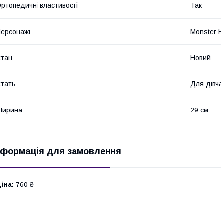
ртопедичні властивості
Так
ерсонажі
Monster 
Стан
Новий
тать
Для дівч
Ширина
29 см
нформація для замовлення
іна:
760 ₴