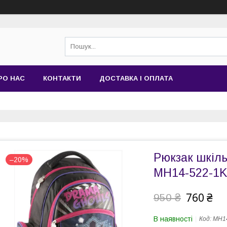
РО НАС
КОНТАКТИ
ДОСТАВКА І ОПЛАТА
Рюкзак шкіль
–20%
MH14-522-1K
760 ₴
950 ₴
В наявності
Код:
MH14