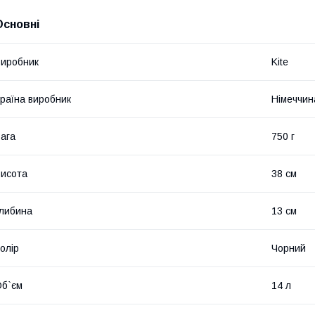
Основні
иробник
Kite
раїна виробник
Німеччин
ага
750 г
исота
38 см
либина
13 см
олір
Чорний
б`єм
14 л