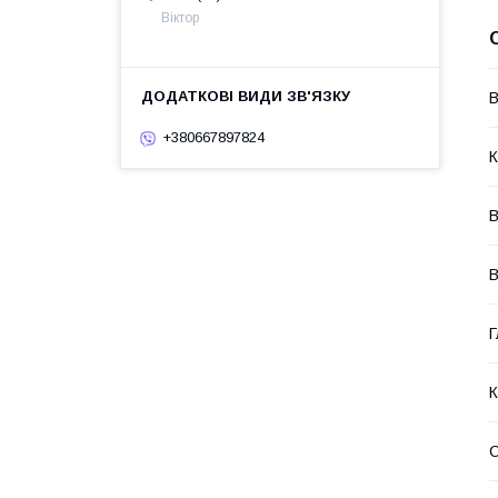
Віктор
В
+380667897824
К
В
В
Г
К
О