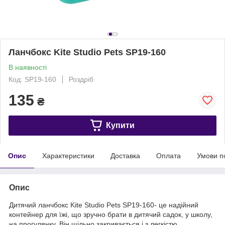
Ланчбокс Kite Studio Pets SP19-160
В наявності
Код: SP19-160
Роздріб
135
₴
Купити
Опис
Характеристики
Доставка
Оплата
Умови п
Опис
Дитячий ланчбокс Kite Studio Pets SP19-160- це надійний
контейнер для їжі, що зручно брати в дитячий садок, у школу,
на прогулянку. Він щільно закривається і з легкістю