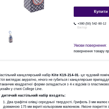
Купити
+380 (50) 542-80-12
Віктор
повернення товару п
астільний канцелярський набір
Kite
K19-214-01
- це чудовий поміч
тіл виглядає акуратно, нічого не губиться і канцелярське прилад
таканчик квадратної форми складається з 4-х відсіків із пластиков
изайн у стилі College Line.
 дитячий настільний набір входять:
Два графітні олівці середньої твердості. Грифель 3 мм малює п
довжиною 175 мм вкриті кольоровим малюнком. Якісне покриття з