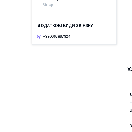
Віктор
+380667897824
Х
В
З