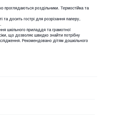
егко проглядаються роздільники. Термостійка та
ті та досить гострі для розрізання паперу,
.
ння шкільного приладдя та грамотної
дсіки, що дозволяє швидко знайти потрібну
дослідження. Рекомендовано дітям дошкільного