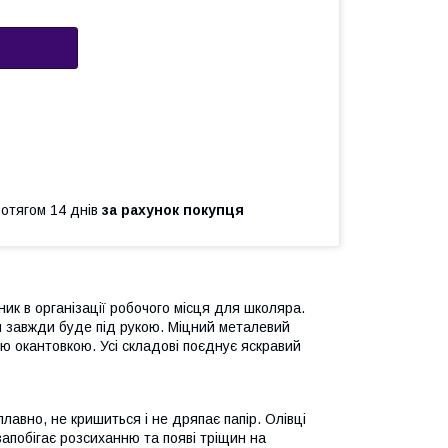
ротягом 14 днів
за рахунок покупця
ник в організації робочого місця для школяра.
дя завжди буде під рукою. Міцний металевий
ою окантовкою. Усі складові поєднує яскравий
лавно, не кришиться і не дряпає папір. Олівці
апобігає розсиханню та появі тріщин на