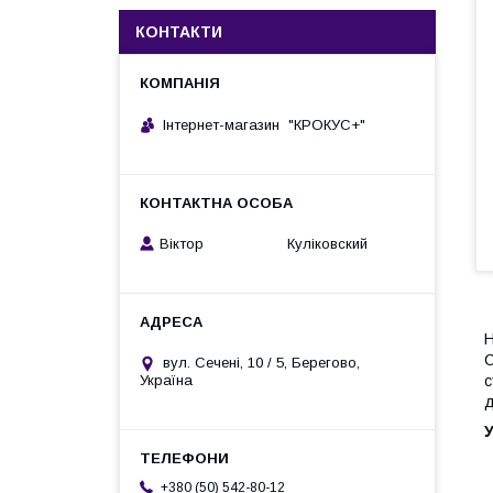
КОНТАКТИ
Інтернет-магазин "КРОКУС+"
Віктор Куліковский
Н
С
вул. Сечені, 10 / 5, Берегово,
с
Україна
д
У
+380 (50) 542-80-12