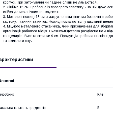
корпусі. При заточуванні чи падінні олівці не ламаються.
Лінійка 15 см. Зроблена із прозорого пластику - на ній дуже л
стійка до механічних пошкоджень.
Металеві ножиці 13 см із закругленими кінцями безпечні в робо
картону, тканини та ниток. Ножиці поміщаються у шкільний пенал
Міцного металевого стаканчика, який призначений для зберіга
організації робочого місця. Склянка-підставка розділена на 4 ві
канцелярію. Висота склянки 9 см. Продукція пройшла гігієнічні 
та шкільного віку.
арактеристики
Основні
иробник
Kite
агальна кількість предметів
5