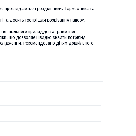
егко проглядаються роздільники. Термостійка та
ті та досить гострі для розрізання паперу,
.
ння шкільного приладдя та грамотної
дсіки, що дозволяє швидко знайти потрібну
дослідження. Рекомендовано дітям дошкільного