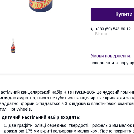
Купити
+380 (50) 542-80-12
Віктор
повернення товару п
астільний канцелярський набір
Kite
HW19-205
- це чудовий помічн
иглядає акуратно, нічого не губиться і канцелярське приладдя за
вадратної форми складається з 3-х відсіків із пластиковою окантов
тилі Hot Wheels.
 дитячий настільний набір входять:
Два графітні олівці середньої твердості. Грифель 3 мм малює п
довжиною 175 мм вкриті кольоровим малюнком. Якісне покриття з