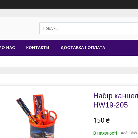
РО НАС
КОНТАКТИ
ДОСТАВКА І ОПЛАТА
Набiр канцел
HW19-205
150 ₴
В наявності
Код:
HW1