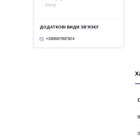
Віктор
+380667897824
Х
В
З