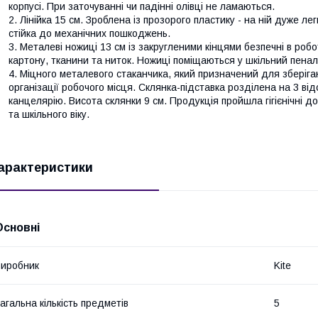
корпусі. При заточуванні чи падінні олівці не ламаються.
Лінійка 15 см. Зроблена із прозорого пластику - на ній дуже л
стійка до механічних пошкоджень.
Металеві ножиці 13 см із закругленими кінцями безпечні в робо
картону, тканини та ниток. Ножиці поміщаються у шкільний пенал
Міцного металевого стаканчика, який призначений для зберіга
організації робочого місця. Склянка-підставка розділена на 3 ві
канцелярію. Висота склянки 9 см. Продукція пройшла гігієнічні 
та шкільного віку.
арактеристики
Основні
иробник
Kite
агальна кількість предметів
5