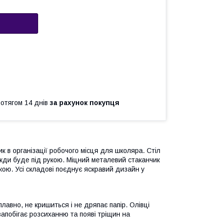
ротягом 14 днів
за рахунок покупця
ик в організації робочого місця для школяра. Стіл
вжди буде під рукою. Міцний металевий стаканчик
кою. Усі складові поєднує яскравий дизайн у
лавно, не кришиться і не дряпає папір. Олівці
апобігає розсиханню та появі тріщин на