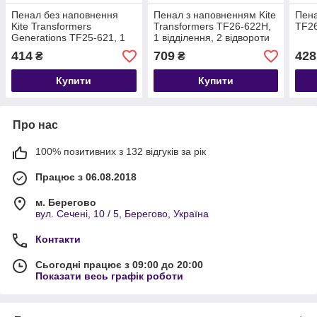
Пенал без наповнення
Пенал з наповненням Kite
Пена
Kite Transformers
Transformers TF26-622H,
TF2
Generations TF25-621, 1
1 відділення, 2 відвороти
відділення, 1 відворот
414
709
428
₴
₴
Купити
Купити
Про нас
100% позитивних з 132 відгуків за рік
Працює з 06.08.2018
м. Берегово
вул. Сечені, 10 / 5, Берегово, Україна
Контакти
Сьогодні працює з 09:00 до 20:00
Показати весь графік роботи