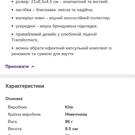
розмір: 21x8,5x4,5 см – компактний та місткий;
застібка – блискавка: якісна та надійна;
матеріал зовні – міцний зносостійкий поліестер;
усередині – міцна брендована підкладка;
привабливий дизайн у улюбленій ліцензії
Transformers;
можна зібрати ефектний капсульний комплект із
рюкзаком та сумкою для взуття.
Приховати
Характеристики
Основні
Виробник
Kite
Країна виробник
Німеччина
Вага
86 г
Висота
8.5 см