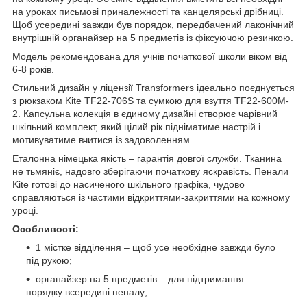
на уроках письмові приналежності та канцелярські дрібниці.
Щоб усередині завжди був порядок, передбачений лаконічний
внутрішній органайзер на 5 предметів із фіксуючою резинкою.
Модель рекомендована для учнів початкової школи віком від
6-8 років.
Стильний дизайн у ліцензії Transformers ідеально поєднується
з рюкзаком Kite TF22-706S та сумкою для взуття TF22-600M-
2. Капсульна колекція в єдиному дизайні створює чарівний
шкільний комплект, який цілий рік підніматиме настрій і
мотивуватиме вчитися із задоволенням.
Еталонна німецька якість – гарантія довгої служби. Тканина
не тьмяніє, надовго зберігаючи початкову яскравість. Пенали
Kite готові до насиченого шкільного графіка, чудово
справляються із частими відкриттями-закриттями на кожному
уроці.
Особливості:
1 містке відділення – щоб усе необхідне завжди було
під рукою;
органайзер на 5 предметів – для підтримання
порядку всередині пеналу;