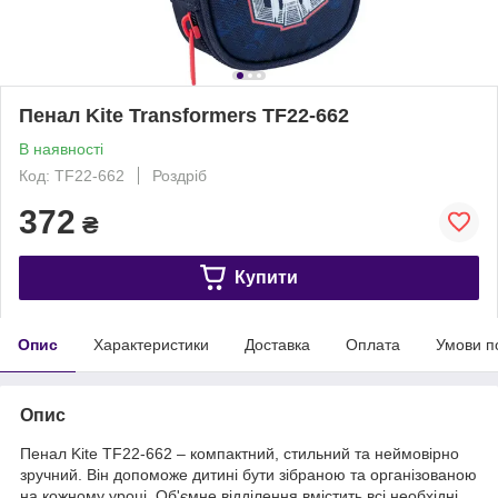
Пенал Kite Transformers TF22-662
В наявності
Код: TF22-662
Роздріб
372
₴
Купити
Опис
Характеристики
Доставка
Оплата
Умови п
Опис
Пенал Kite TF22-662 – компактний, стильний та неймовірно
зручний. Він допоможе дитині бути зібраною та організованою
на кожному уроці. Об'ємне відділення вмістить всі необхідні