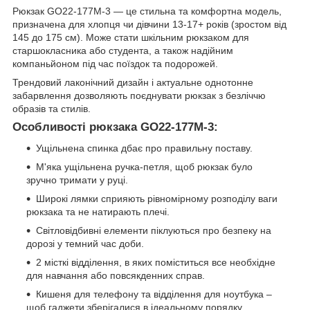
Рюкзак GO22-177M-3 — це стильна та комфортна модель,
призначена для хлопця чи дівчини 13-17+ років (зростом від
145 до 175 см). Може стати шкільним рюкзаком для
старшокласника або студента, а також надійним
компаньйоном під час поїздок та подорожей.
Трендовий лаконічний дизайн і актуальне однотонне
забарвлення дозволяють поєднувати рюкзак з безліччю
образів та стилів.
Особливості рюкзака GO22-177M-3:
Ущільнена спинка дбає про правильну поставу.
М'яка ущільнена ручка-петля, щоб рюкзак було
зручно тримати у руці.
Широкі лямки сприяють рівномірному розподілу ваги
рюкзака та не натирають плечі.
Світловідбивні елементи піклуються про безпеку на
дорозі у темний час доби.
2 місткі відділення, в яких поміститься все необхідне
для навчання або повсякденних справ.
Кишеня для телефону та відділення для ноутбука –
щоб гаджети зберігалися в ідеальному порядку.