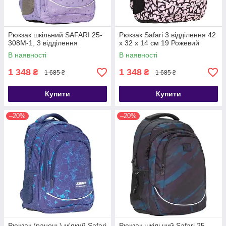
Рюкзак шкільний SAFARI 25-
Рюкзак Safari 3 відділення 42
308M-1, 3 відділення
x 32 x 14 см 19 Рожевий
В наявності
В наявності
1 348
1 348
₴
₴
1 685 ₴
1 685 ₴
Купити
Купити
–20%
–20%
Рюкзак (ранець) м'який Safari
Рюкзак шкільний Safari 25-