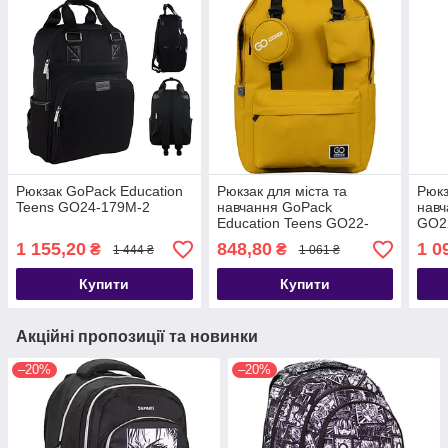
Рюкзак GoPack Education
Рюкзак для міста та
Рюкз
Teens GO24-179M-2
навчання GoPack
навч
Education Teens GO22-
GO2
178L-1
1 155,20
848,80
1 0
₴
₴
1 444 ₴
1 061 ₴
Купити
Купити
Акційні пропозиції та новинки
–20%
–20%