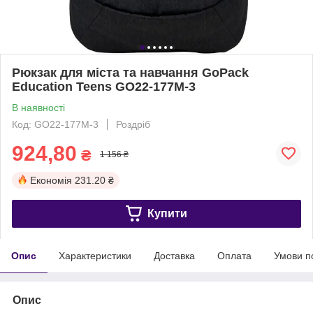
Рюкзак для міста та навчання GoPack
Education Teens GO22-177M-3
В наявності
Код: GO22-177M-3
Роздріб
924,80
₴
1 156 ₴
Економія
231.20 ₴
Купити
Опис
Характеристики
Доставка
Оплата
Умови п
Опис