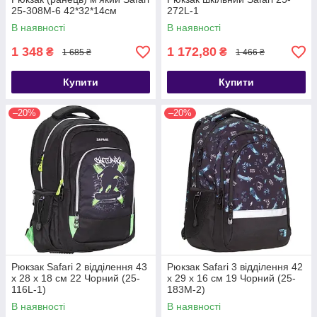
25-308M-6 42*32*14см
272L-1
В наявності
В наявності
1 348
1 172,80
₴
₴
1 685 ₴
1 466 ₴
Купити
Купити
–20%
–20%
Рюкзак Safari 2 відділення 43
Рюкзак Safari 3 відділення 42
х 28 х 18 см 22 Чорний (25-
x 29 x 16 см 19 Чорний (25-
116L-1)
183M-2)
В наявності
В наявності