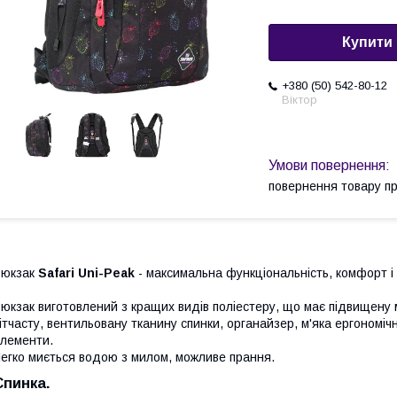
Купити
+380 (50) 542-80-12
Віктор
повернення товару п
Рюкзак
Safari Uni-Peak
- максимальна функціональність, комфорт і
юкзак виготовлений з кращих видів поліестеру, що має підвищену м
ітчасту, вентильовану тканину спинки, органайзер, м'яка ергономіч
лементи.
егко миється водою з милом, можливе прання.
Спинка.