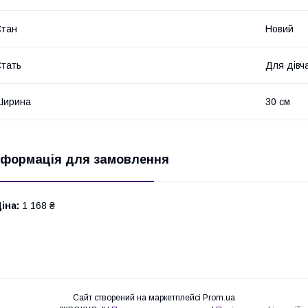
Стан
Новий
тать
Для дівч
Ширина
30 см
нформація для замовлення
іна:
1 168 ₴
Сайт створений на маркетплейсі
Prom.ua