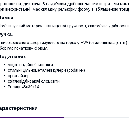
ргономічна, дихаюча. З надм'яким дрібносітчастим покриттям має в
ри використанні. Має складну рельєфну форму зі збільшеною тов
Лямки.
ом'якшуючий матеріал підвищеної пружності, свіжом'яке дрібносітч
Ручка.
 високоякісного амортизуючого матеріалу EVA (етиленвінілацетат), 
берігає початкову форму.
Додатково.
міцні, надійні блискавки
стильні цільнометалеві кулери (собачки)
органайзер
світловідбиваючі елементи
Розмір 43x30x14
арактеристики