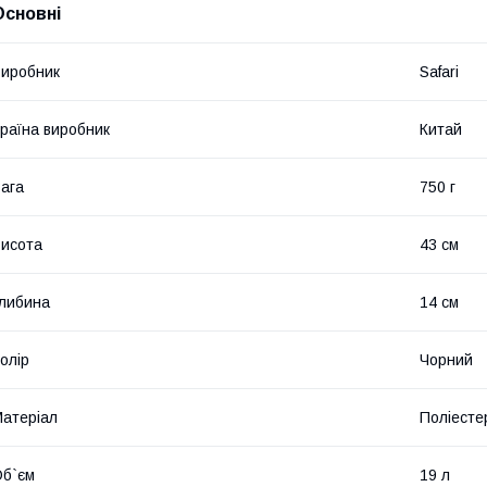
Основні
иробник
Safari
раїна виробник
Китай
ага
750 г
исота
43 см
либина
14 см
олір
Чорний
атеріал
Поліесте
б`єм
19 л