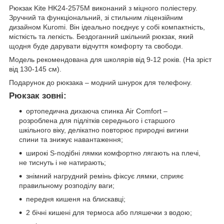
Рюкзак Kite HK24-2575M виконаний з міцного поліестеру.
Зручний та функціональний, зі стильним ліцензійним
дизайном Kuromi. Він ідеально поєднує у собі компактність,
місткість та легкість. Бездоганний шкільний рюкзак, який
щодня буде дарувати відчуття комфорту та свободи.
Модель рекомендована для школярів від 9-12 років. (На зріст
від 130-145 см).
Подарунок до рюкзака – модний шнурок для телефону.
Рюкзак зовні:
ортопедична дихаюча спинка Air Comfort –
розроблена для підлітків середнього і старшого
шкільного віку, делікатно повторює природні вигини
спини та знижує навантаження;
широкі S-подібні лямки комфортно лягають на плечі,
не тиснуть і не натирають;
знімний нагрудний ремінь фіксує лямки, сприяє
правильному розподілу ваги;
передня кишеня на блискавці;
2 бічні кишені для термоса або пляшечки з водою;