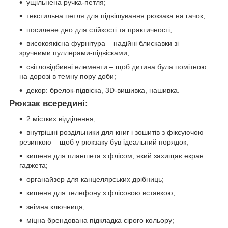
ущільнена ручка-петля;
текстильна петля для підвішування рюкзака на гачок;
посилене дно для стійкості та практичності;
високоякісна фурнітура – надійні блискавки зі
зручними пуллерами-підвісками;
світловідбивні елементи – щоб дитина була помітною
на дорозі в темну пору доби;
декор: брелок-підвіска, 3D-вишивка, нашивка.
Рюкзак всередині:
2 містких відділення;
внутрішні роздільники для книг і зошитів з фіксуючою
резинкою – щоб у рюкзаку був ідеальний порядок;
кишеня для планшета з флісом, який захищає екран
гаджета;
органайзер для канцелярських дрібниць;
кишеня для телефону з флісовою вставкою;
знімна ключниця;
міцна брендована підкладка сірого кольору;