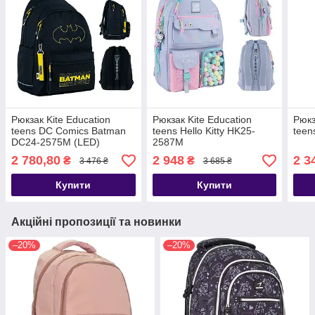
Рюкзак Kite Education
Рюкзак Kite Education
Рюкз
teens DC Comics Batman
teens Hello Kitty HK25-
teen
DC24-2575M (LED)
2587M
2 780,80
2 948
2 3
₴
₴
3 476 ₴
3 685 ₴
Купити
Купити
Акційні пропозиції та новинки
–20%
–20%