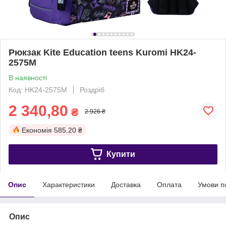
Рюкзак Kite Education teens Kuromi HK24-
2575M
В наявності
Код: HK24-2575M
Роздріб
2 340,80
₴
2 926 ₴
Економія
585.20 ₴
Купити
Опис
Характеристики
Доставка
Оплата
Умови п
Опис