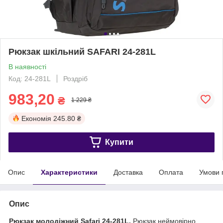
Рюкзак шкільний SAFARI 24-281L
В наявності
Код: 24-281L
Роздріб
983,20
₴
1 229 ₴
Економія
245.80 ₴
Купити
Опис
Характеристики
Доставка
Оплата
Умови 
Опис
Рюкзак молодіжний Safari 24-281L.
Рюкзак неймовірно