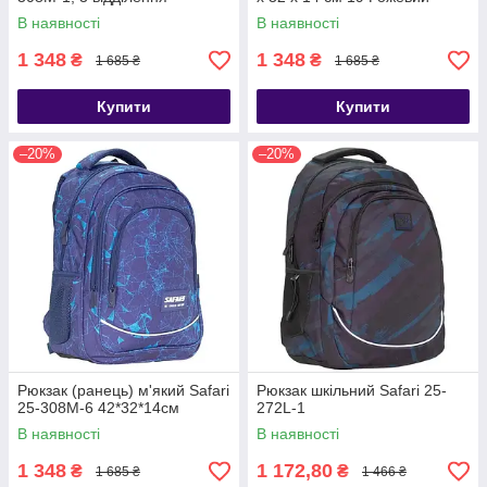
В наявності
В наявності
1 348
1 348
₴
₴
1 685 ₴
1 685 ₴
Купити
Купити
–20%
–20%
Рюкзак (ранець) м'який Safari
Рюкзак шкільний Safari 25-
25-308M-6 42*32*14см
272L-1
В наявності
В наявності
1 348
1 172,80
₴
₴
1 685 ₴
1 466 ₴