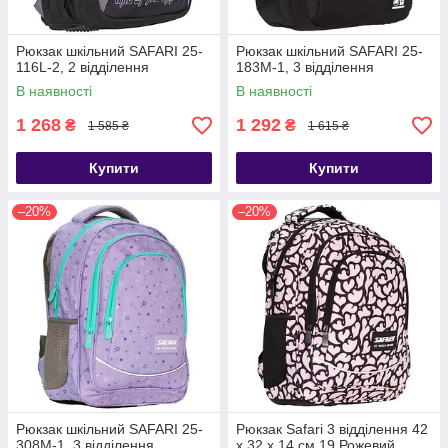
Рюкзак шкільний SAFARI 25-
Рюкзак шкільний SAFARI 25-
116L-2, 2 відділення
183M-1, 3 відділення
В наявності
В наявності
1 268
1 292
₴
₴
1 585 ₴
1 615 ₴
Купити
Купити
–20%
–20%
Рюкзак шкільний SAFARI 25-
Рюкзак Safari 3 відділення 42
308M-1, 3 відділення
x 32 x 14 см 19 Рожевий