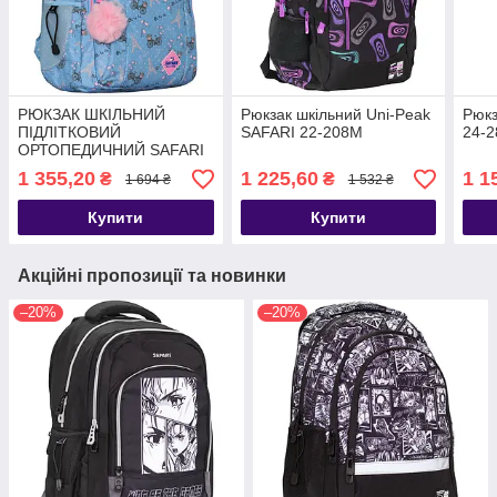
РЮКЗАК ШКІЛЬНИЙ
Рюкзак шкільний Uni-Peak
Рюкз
ПІДЛІТКОВИЙ
SAFARI 22-208M
24-2
ОРТОПЕДИЧНИЙ SAFARI
24-181L-1
1 355,20
1 225,60
1 1
₴
₴
1 694 ₴
1 532 ₴
Купити
Купити
Акційні пропозиції та новинки
–20%
–20%