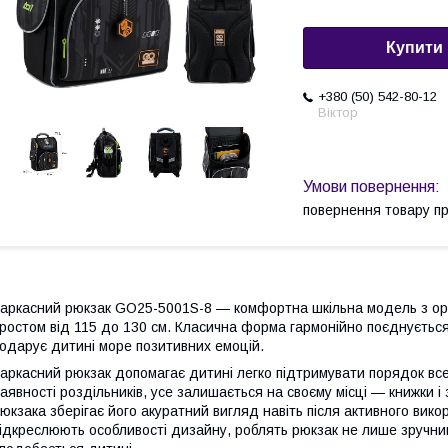
Купити
+380 (50) 542-80-12
Віктор
повернення товару п
аркасний рюкзак GO25-5001S-8 — комфортна шкільна модель з орт
ростом від 115 до 130 см. Класична форма гармонійно поєднуєтьс
одарує дитині море позитивних емоцій.
аркасний рюкзак допомагає дитині легко підтримувати порядок все
аявності роздільників, усе залишається на своєму місці — книжки і
юкзака зберігає його акуратний вигляд навіть після активного викор
ідкреслюють особливості дизайну, роблять рюкзак не лише зручни