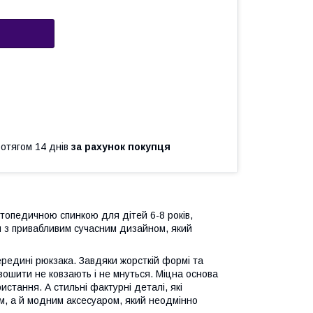
ротягом 14 днів
за рахунок покупця
опедичною спинкою для дітей 6-8 років,
я з привабливим сучасним дизайном, який
редині рюкзака. Завдяки жорсткій формі та
 зошити не ковзають і не мнуться. Міцна основа
истання. А стильні фактурні деталі, які
м, а й модним аксесуаром, який неодмінно