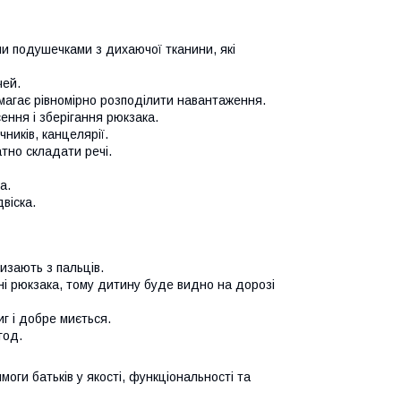
и подушечками з дихаючої тканини, які
чей.
магає рівномірно розподілити навантаження.
ення і зберігання рюкзака.
ників, канцелярії.
тно складати речі.
а.
віска.
изають з пальців.
хні рюкзака, тому дитину буде видно на дорозі
г і добре миється.
год.
ги батьків у якості, функціональності та