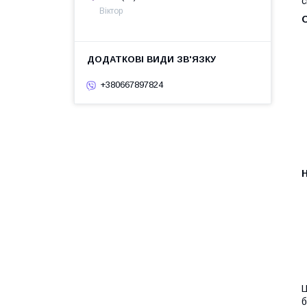
с
Віктор
О
+380667897824
Н
Ц
б