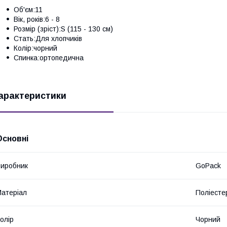
Об'єм:11
Вік, років:6 - 8
Розмір (зріст):S (115 - 130 см)
Стать:Для хлопчиків
Колір:чорний
Спинка:ортопедична
арактеристики
Основні
иробник
GoPack
атеріал
Поліесте
олір
Чорний