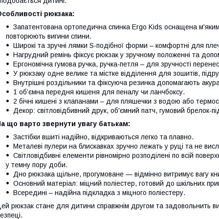
подобається дитині.
собливості рюкзака:
Запатентована ортопедична спинка Ergo Kids оснащена м'яким
повторюють вигини спини.
Широкі та зручні лямки S-подібної форми – комфортні для пле
Нагрудний ремінь фіксує рюкзак у зручному положенні та допо
Ергономічна гумова ручка, ручка-петля – для зручності перенес
У рюкзаку одне велике та містке відділення для зошитів, підруч
Внутрішні роздільники та фіксуюча резинка допомагають акура
1 об’ємна передня кишеня для пеналу чи ланчбоксу.
2 бічні кишені з клапанами – для пляшечки з водою або термос
Декор: світловідбивний друк, об'ємний патч, гумовий брелок-під
а що варто звернути увагу батькам:
Застібки вшиті надійно, відкриваються легко та плавно.
Металеві пулери на блискавках зручно лежать у руці та не висл
Світловідбивні елементи рівномірно розподілені по всій повер
у темну пору доби.
Дно рюкзака щільне, прогумоване — відмінно витримує вагу кни
Основний матеріал: міцний поліестер, готовий до шкільних при
Всередині – надійна підкладка з міцного поліестеру.
ей рюкзак стане для дитини справжнім другом та задовольнить вимо
езпеці.