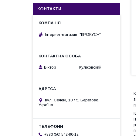
КОНТАКТИ
Інтернет-магазин "КРОКУС+"
Віктор Куліковский
К
з
вул. Сечені, 10 / 5, Берегово,
п
Україна
К
н
р
п
+380 (50) 542-80-12