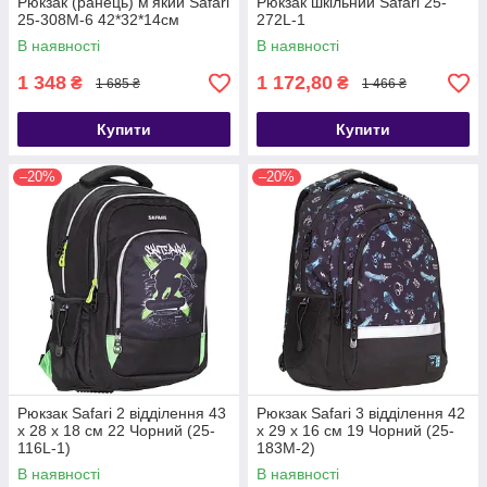
Рюкзак (ранець) м'який Safari
Рюкзак шкільний Safari 25-
25-308M-6 42*32*14см
272L-1
В наявності
В наявності
1 348
1 172,80
₴
₴
1 685 ₴
1 466 ₴
Купити
Купити
–20%
–20%
Рюкзак Safari 2 відділення 43
Рюкзак Safari 3 відділення 42
х 28 х 18 см 22 Чорний (25-
x 29 x 16 см 19 Чорний (25-
116L-1)
183M-2)
В наявності
В наявності