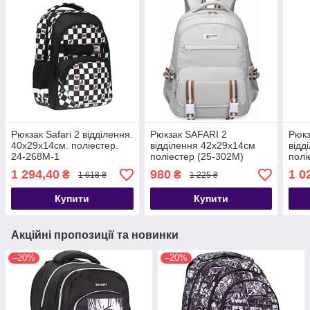
Рюкзак Safari 2 відділення.
Рюкзак SAFARI 2
Рюкз
40x29x14см. поліестер.
відділення 42x29x14см
відд
24-268M-1
поліестер (25-302M)
полі
1 294,40
980
1 0
₴
₴
1 618 ₴
1 225 ₴
Купити
Купити
Акційні пропозиції та новинки
–20%
–20%