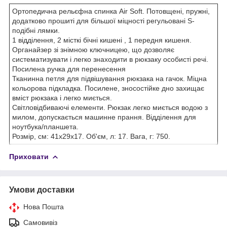
Ортопедична рельєфна спинка Air Soft. Потовщені, пружні,
додатково прошиті для більшої міцності регульовані S-
подібні лямки.
1 відділення, 2 місткі бічні кишені , 1 передня кишеня.
Органайзер зі знімною ключницею, що дозволяє
систематизувати і легко знаходити в рюкзаку особисті речі.
Посилена ручка для перенесення
Тканинна петля для підвішування рюкзака на гачок. Міцна
кольорова підкладка. Посилене, зносостійке дно захищає
вміст рюкзака і легко миється.
Світловідбиваючі елементи. Рюкзак легко миється водою з
милом, допускається машинне прання. Відділення для
ноутбука/планшета.
Розмір, см: 41х29x17. Об'єм, л: 17. Вага, г: 750.
Приховати
Умови доставки
Нова Пошта
Самовивіз