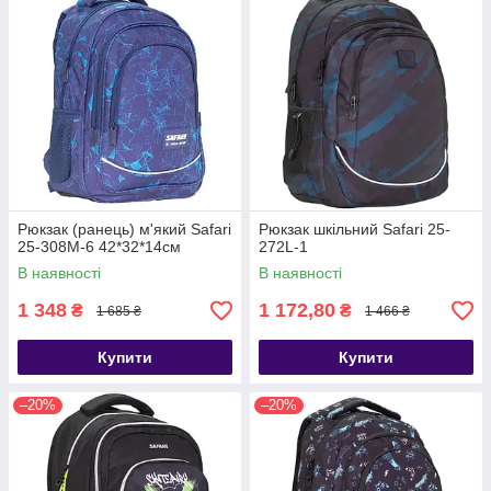
Рюкзак (ранець) м'який Safari
Рюкзак шкільний Safari 25-
25-308M-6 42*32*14см
272L-1
В наявності
В наявності
1 348
1 172,80
₴
₴
1 685 ₴
1 466 ₴
Купити
Купити
–20%
–20%