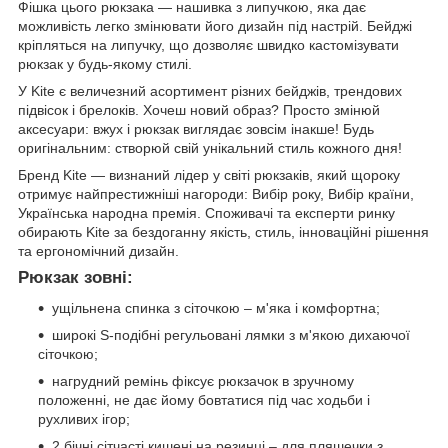
Фішка цього рюкзака — нашивка з липучкою, яка дає
можливість легко змінювати його дизайн під настрій. Бейджі
кріпляться на липучку, що дозволяє швидко кастомізувати
рюкзак у будь-якому стилі.
У Kite є величезний асортимент різних бейджів, трендових
підвісок і брелоків. Хочеш новий образ? Просто змінюй
аксесуари: вжух і рюкзак виглядає зовсім інакше! Будь
оригінальним: створюй свій унікальний стиль кожного дня!
Бренд Kite — визнаний лідер у світі рюкзаків, який щороку
отримує найпрестижніші нагороди: Вибір року, Вибір країни,
Українська народна премія. Споживачі та експерти ринку
обирають Kite за бездоганну якість, стиль, інноваційні рішення
та ергономічний дизайн.
Рюкзак зовні:
ущільнена спинка з сіточкою – м'яка і комфортна;
широкі S-подібні регульовані лямки з м'якою дихаючої
сіточкою;
нагрудний ремінь фіксує рюкзачок в зручному
положенні, не дає йому бовтатися під час ходьби і
рухливих ігор;
2 бічні сітчасті кишені на резинці – для пляшечки з