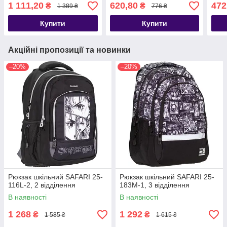
1 111,20
620,80
472
₴
₴
1 389 ₴
776 ₴
Купити
Купити
Акційні пропозиції та новинки
–20%
–20%
Рюкзак шкільний SAFARI 25-
Рюкзак шкільний SAFARI 25-
116L-2, 2 відділення
183M-1, 3 відділення
В наявності
В наявності
1 268
1 292
₴
₴
1 585 ₴
1 615 ₴