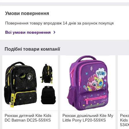
Умови повернення
Повернення товару впродовж 14 днів за рахунок покупця
Всі умови повернення
Подібні товари компанії
Рюкзак дитячий Kite Kids
Рюкзак дошкільний Kite My
Рюкз
DC Batman DC25-559XS
Little Pony LP20-559XS
Kids
534