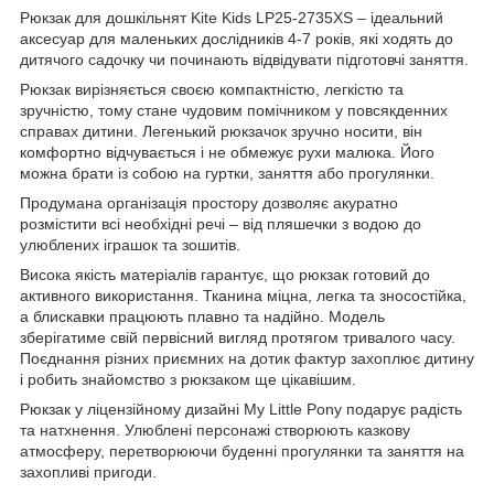
Рюкзак для дошкільнят Kite Kids LP25-2735XS – ідеальний
аксесуар для маленьких дослідників 4-7 років, які ходять до
дитячого садочку чи починають відвідувати підготовчі заняття.
Рюкзак вирізняється своєю компактністю, легкістю та
зручністю, тому стане чудовим помічником у повсякденних
справах дитини. Легенький рюкзачок зручно носити, він
комфортно відчувається і не обмежує рухи малюка. Його
можна брати із собою на гуртки, заняття або прогулянки.
Продумана організація простору дозволяє акуратно
розмістити всі необхідні речі – від пляшечки з водою до
улюблених іграшок та зошитів.
Висока якість матеріалів гарантує, що рюкзак готовий до
активного використання. Тканина міцна, легка та зносостійка,
а блискавки працюють плавно та надійно. Модель
зберігатиме свій первісний вигляд протягом тривалого часу.
Поєднання різних приємних на дотик фактур захоплює дитину
і робить знайомство з рюкзаком ще цікавішим.
Рюкзак у ліцензійному дизайні My Little Pony подарує радість
та натхнення. Улюблені персонажі створюють казкову
атмосферу, перетворюючи буденні прогулянки та заняття на
захопливі пригоди.