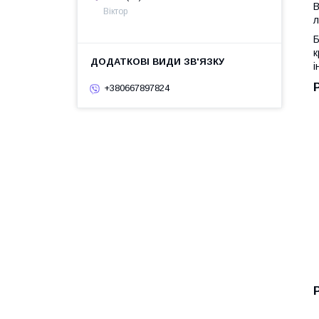
В
Віктор
л
Б
к
і
+380667897824