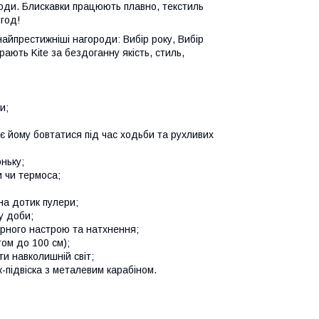
игоди. Блискавки працюють плавно, текстиль
игод!
найпрестижніші нагороди: Вибір року, Вибір
рають Kite за бездоганну якість, стиль,
и;
є йому бовтатися під час ходьби та рухливих
ньку;
и чи термоса;
на дотик пулери;
у доби;
рного настрою та натхнення;
ом до 100 см);
ти навколишній світ;
-підвіска з металевим карабіном.