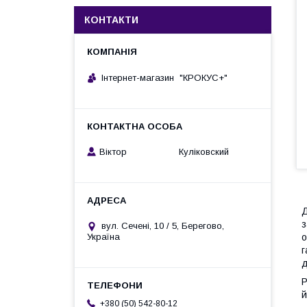
КОНТАКТИ
Інтернет-магазин "КРОКУС+"
Віктор Куліковский
Д
з
вул. Сечені, 10 / 5, Берегово,
о
Україна
г
д
Р
й
+380 (50) 542-80-12