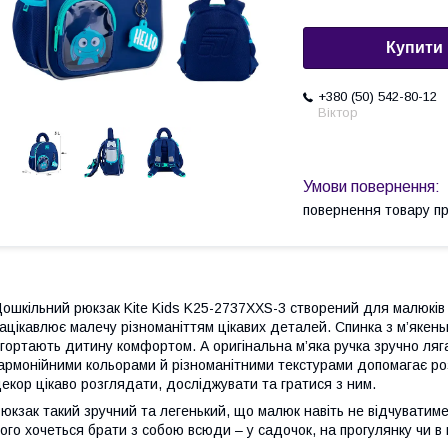
Купити
+380 (50) 542-80-12
Віктор
повернення товару п
ошкільний рюкзак Kite Kids K25-2737XXS-3 створений для малюків в
ацікавлює малечу різноманіттям цікавих деталей. Спинка з м’якеньк
гортають дитину комфортом. А оригінальна м’яка ручка зручно ляг
армонійними кольорами й різноманітними текстурами допомагає ро
екор цікаво розглядати, досліджувати та гратися з ним.
юкзак такий зручний та легенький, що малюк навіть не відчуватиме
ого хочеться брати з собою всюди – у садочок, на прогулянку чи в г