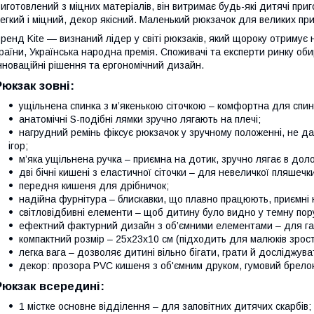
иготовлений з міцних матеріалів, він витримає будь-які дитячі пр
егкий і міцний, декор якісний. Маленький рюкзачок для великих пр
ренд Kite — визнаний лідер у світі рюкзаків, який щороку отримує 
раїни, Українська народна премія. Споживачі та експерти ринку оби
нноваційні рішення та ергономічний дизайн.
Рюкзак зовні:
ущільнена спинка з м’якенькою сіточкою – комфортна для спин
анатомічні S-подібні лямки зручно лягають на плечі;
нагрудний ремінь фіксує рюкзачок у зручному положенні, не да
ігор;
м’яка ущільнена ручка – приємна на дотик, зручно лягає в доло
дві бічні кишені з еластичної сіточки – для невеличкої пляшечк
передня кишеня для дрібничок;
надійна фурнітура – блискавки, що плавно працюють, приємні 
світловідбивні елементи – щоб дитину було видно у темну пор
ефектний фактурний дизайн з об’ємними елементами – для га
компактний розмір – 25х23х10 см (підходить для малюків зрост
легка вага – дозволяє дитині вільно бігати, грати й досліджува
декор: прозора PVC кишеня з об'ємним друком, гумовий брелок
Рюкзак всередині:
1 містке основне відділення – для заповітних дитячих скарбів;