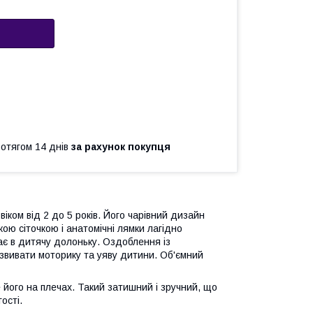
ротягом 14 днів
за рахунок покупця
іком від 2 до 5 років. Його чарівний дизайн
ою сіточкою і анатомічні лямки лагідно
ає в дитячу долоньку. Оздоблення із
звивати моторику та уяву дитини. Об'ємний
 його на плечах. Такий затишний і зручний, що
ості.