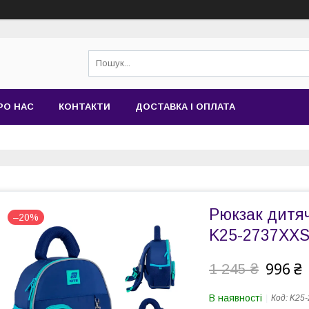
РО НАС
КОНТАКТИ
ДОСТАВКА І ОПЛАТА
Рюкзак дитяч
–20%
K25-2737XXS
996 ₴
1 245 ₴
В наявності
Код:
K25-