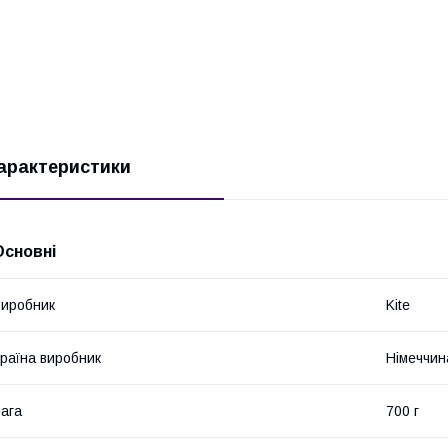
арактеристики
Основні
иробник
Kite
раїна виробник
Німеччин
ага
700 г