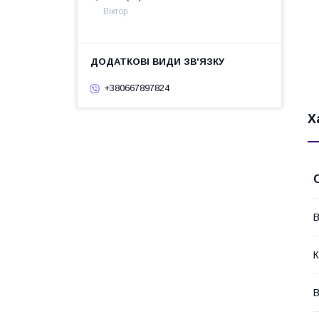
Віктор
+380667897824
Х
В
К
В