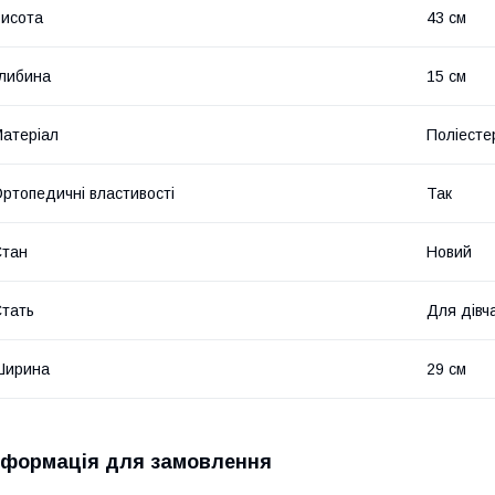
исота
43 см
либина
15 см
атеріал
Поліесте
ртопедичні властивості
Так
Стан
Новий
тать
Для дівч
Ширина
29 см
нформація для замовлення