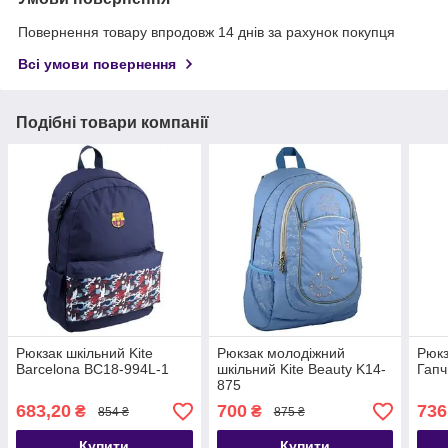
Повернення товару впродовж 14 днів за рахунок покупця
Всі умови повернення
Подібні товари компанії
Рюкзак шкільний Kite
Рюкзак молодіжний
Рюкз
Barcelona BC18-994L-1
шкільний Kite Beauty K14-
Гапч
875
683,20
700
736
₴
₴
854 ₴
875 ₴
Купити
Купити