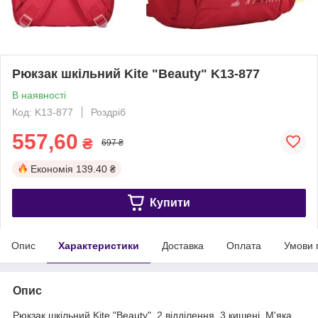
Рюкзак шкільний Kite "Beauty" K13-877
В наявності
Код: K13-877
Роздріб
557,60
₴
697 ₴
Економія
139.40 ₴
Купити
Опис
Характеристики
Доставка
Оплата
Умови 
Опис
Рюкзак шкільний Kite "Beauty". 2 відділення, 3 кишені. М'яка