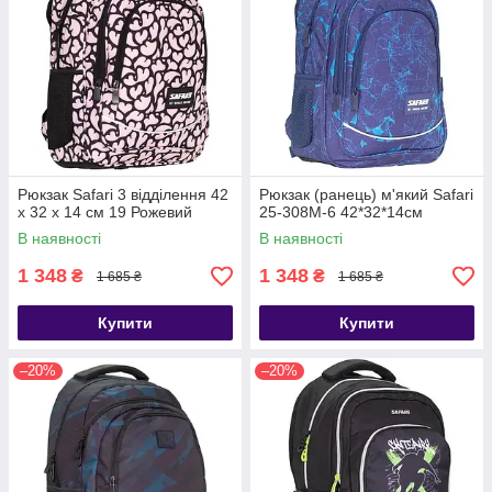
Рюкзак Safari 3 відділення 42
Рюкзак (ранець) м'який Safari
x 32 x 14 см 19 Рожевий
25-308M-6 42*32*14см
В наявності
В наявності
1 348
1 348
₴
₴
1 685 ₴
1 685 ₴
Купити
Купити
–20%
–20%