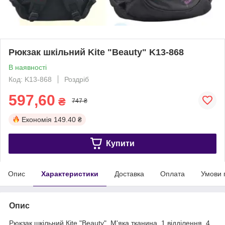
Рюкзак шкільний Kite "Beauty" K13-868
В наявності
Код: K13-868
Роздріб
597,60
₴
747 ₴
Економія
149.40 ₴
Купити
Опис
Характеристики
Доставка
Оплата
Умови 
Опис
Рюкзак шкільний Кite "Beauty". М'яка тканина, 1 відділення, 4