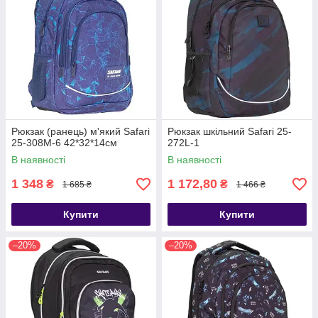
Рюкзак (ранець) м'який Safari
Рюкзак шкільний Safari 25-
25-308M-6 42*32*14см
272L-1
В наявності
В наявності
1 348
1 172,80
₴
₴
1 685 ₴
1 466 ₴
Купити
Купити
–20%
–20%